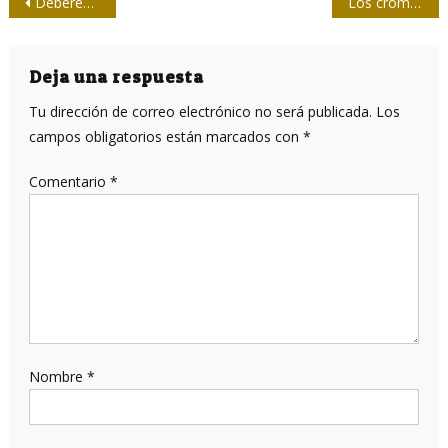
Navegación
Deberes con Fidel Castro
Los cromatismos filosóficos de Carol Martínez
de
entradas
Deja una respuesta
Tu dirección de correo electrónico no será publicada.
Los
campos obligatorios están marcados con
*
Comentario
*
Nombre
*