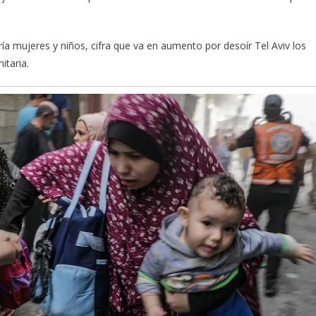
ía mujeres y niños, cifra que va en aumento por desoír Tel Aviv los
itaria.