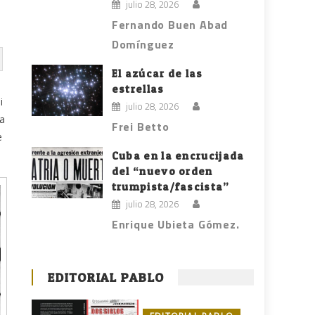
julio 28, 2026
Fernando Buen Abad
Domínguez
El azúcar de las
estrellas
i
julio 28, 2026
ra
Frei Betto
e
Cuba en la encrucijada
del “nuevo orden
trumpista/fascista”
julio 28, 2026
Enrique Ubieta Gómez.
EDITORIAL PABLO