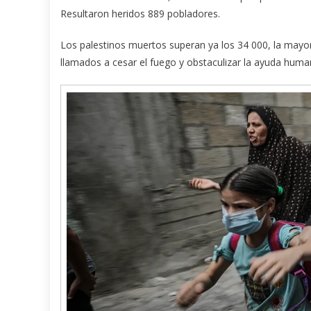
Resultaron heridos 889 pobladores.
Los palestinos muertos superan ya los 34 000, la mayor
llamados a cesar el fuego y obstaculizar la ayuda human