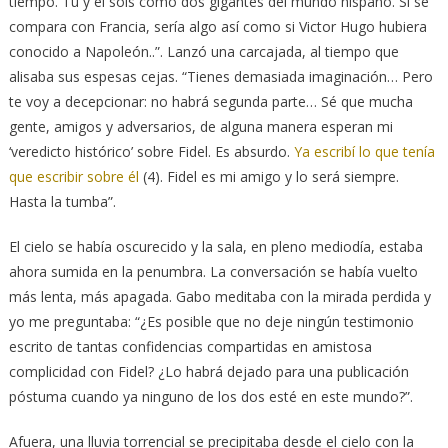
tiempo. Tú y él sois como dos gigantes del mundo hispano. Si se
compara con Francia, sería algo así como si Victor Hugo hubiera
conocido a Napoleón..”. Lanzó una carcajada, al tiempo que
alisaba sus espesas cejas. “Tienes demasiada imaginación… Pero
te voy a decepcionar: no habrá segunda parte… Sé que mucha
gente, amigos y adversarios, de alguna manera esperan mi
‘veredicto histórico’ sobre Fidel. Es absurdo.
Ya escribí lo que tenía
que escribir sobre él
(4). Fidel es mi amigo y lo será siempre.
Hasta la tumba”.
El cielo se había oscurecido y la sala, en pleno mediodía, estaba
ahora sumida en la penumbra. La conversación se había vuelto
más lenta, más apagada. Gabo meditaba con la mirada perdida y
yo me preguntaba: “¿Es posible que no deje ningún testimonio
escrito de tantas confidencias compartidas en amistosa
complicidad con Fidel? ¿Lo habrá dejado para una publicación
póstuma cuando ya ninguno de los dos esté en este mundo?”.
Afuera, una lluvia torrencial se precipitaba desde el cielo con la