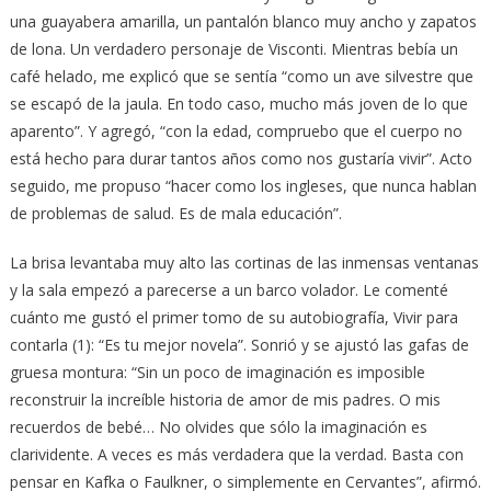
una guayabera amarilla, un pantalón blanco muy ancho y zapatos
de lona. Un verdadero personaje de Visconti. Mientras bebía un
café helado, me explicó que se sentía “como un ave silvestre que
se escapó de la jaula. En todo caso, mucho más joven de lo que
aparento”. Y agregó, “con la edad, compruebo que el cuerpo no
está hecho para durar tantos años como nos gustaría vivir”. Acto
seguido, me propuso “hacer como los ingleses, que nunca hablan
de problemas de salud. Es de mala educación”.
La brisa levantaba muy alto las cortinas de las inmensas ventanas
y la sala empezó a parecerse a un barco volador. Le comenté
cuánto me gustó el primer tomo de su autobiografía, Vivir para
contarla (1): “Es tu mejor novela”. Sonrió y se ajustó las gafas de
gruesa montura: “Sin un poco de imaginación es imposible
reconstruir la increíble historia de amor de mis padres. O mis
recuerdos de bebé… No olvides que sólo la imaginación es
clarividente. A veces es más verdadera que la verdad. Basta con
pensar en Kafka o Faulkner, o simplemente en Cervantes”, afirmó.