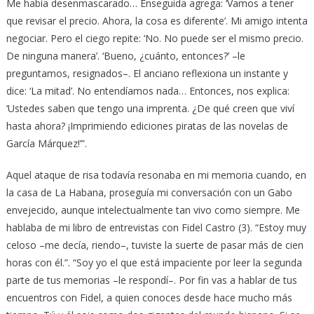
Me había desenmascarado… Enseguida agrega: ‘Vamos a tener
que revisar el precio. Ahora, la cosa es diferente’. Mi amigo intenta
negociar. Pero el ciego repite: ‘No. No puede ser el mismo precio.
De ninguna manera’. ‘Bueno, ¿cuánto, entonces?’ –le
preguntamos, resignados–. El anciano reflexiona un instante y
dice: ‘La mitad’. No entendíamos nada… Entonces, nos explica:
‘Ustedes saben que tengo una imprenta. ¿De qué creen que viví
hasta ahora? ¡Imprimiendo ediciones piratas de las novelas de
García Márquez!’”.
Aquel ataque de risa todavía resonaba en mi memoria cuando, en
la casa de La Habana, proseguía mi conversación con un Gabo
envejecido, aunque intelectualmente tan vivo como siempre. Me
hablaba de mi libro de entrevistas con Fidel Castro (3). “Estoy muy
celoso –me decía, riendo–, tuviste la suerte de pasar más de cien
horas con él.”. “Soy yo el que está impaciente por leer la segunda
parte de tus memorias –le respondí–. Por fin vas a hablar de tus
encuentros con Fidel, a quien conoces desde hace mucho más