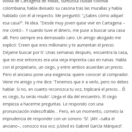
volvía de Cartagena de Indias, suntuosa ciudad colonial
colombiana; había divisado su casona tras las murallas y había
hablado con él al respecto. Me preguntó: “¿Sabes cómo adquirí
esa casa?”. Ni idea. “Desde muy joven quise vivir en Cartagena –
me contó–. Y cuando tuve el dinero, me puse a buscar una casa
allí. Pero siempre era demasiado caro. Un amigo abogado me
explicó: ‘Creen que eres millonario y te aumentan el precio.
Déjame buscar por ti’. Unas semanas después, encuentra la casa,
que en ese entonces era una vieja imprenta casi en ruinas. Habla
con el propietario, un ciego, y entre ambos acuerdan un precio.
Pero el anciano pone una exigencia: quiere conocer al comprador.
Viene mi amigo y me dice: ‘Tenemos que ir a verlo, pero no debes
hablar. Si no, en cuanto reconozca tu voz, triplicará el precio… Él
es ciego, tu serás mudo’. Llega el día del encuentro. El ciego
empieza a hacerme preguntas. Le respondo con una
pronunciación indescifrable… Pero, en un momento, cometo la
imprudencia de responder con un sonoro: ‘Sí’. ‘¡Ah! –salta el
anciano–, conozco esa voz. ¡Usted es Gabriel García Márquez!’.