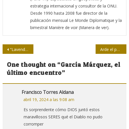
estrategia internacional y consultor de la ONU.
Desde 1990 hasta 2008 fue director de la
publicación mensual Le Monde Diplomatique y la
bimestral Manière de voir (Manera de ver).
Navegación
“Lavender”, la máquina de Inteligencia Artificial que dirige los bombardeos israelíes en Gaza
Arde el palomar de Picasso en Palestina
de
One thought on “
García Márquez, el
entradas
último encuentro
”
Francisco Torres Aldana
abril 19, 2024 a las 9:08 am
Es sorprendente cómo DIOS juntó estos
maravillosos SERES qué el Diablo no pudo
corromper