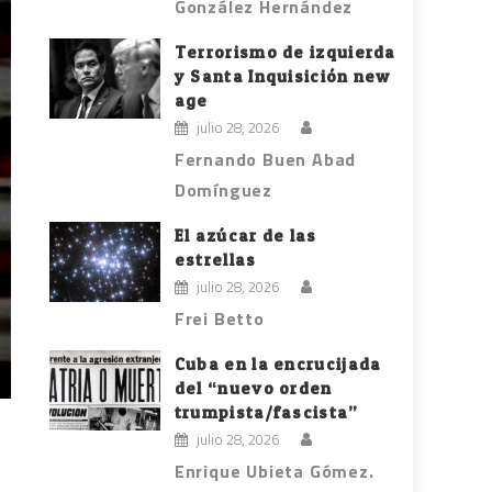
González Hernández
Terrorismo de izquierda
y Santa Inquisición new
age
julio 28, 2026
Fernando Buen Abad
Domínguez
El azúcar de las
estrellas
julio 28, 2026
Frei Betto
Cuba en la encrucijada
del “nuevo orden
trumpista/fascista”
julio 28, 2026
Enrique Ubieta Gómez.