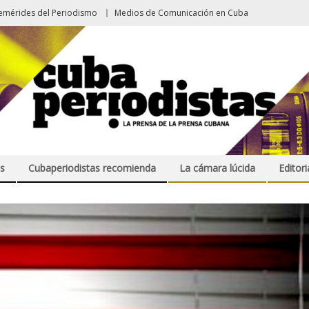
emérides del Periodismo
Medios de Comunicación en Cuba
s
Cubaperiodistas recomienda
La cámara lúcida
Editori