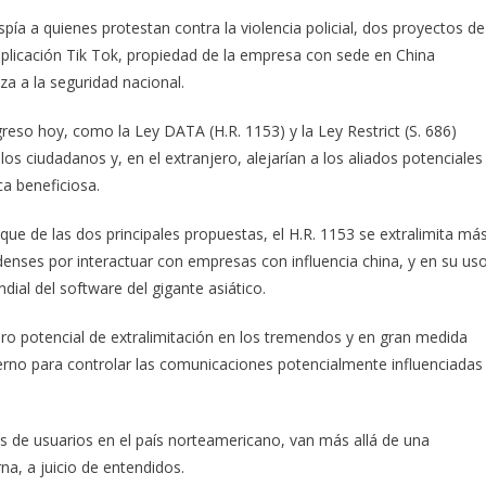
ía a quienes protestan contra la violencia policial, dos proyectos de
plicación Tik Tok, propiedad de la empresa con sede en China
 a la seguridad nacional.
greso hoy, como la Ley DATA (H.R. 1153) y la Ley Restrict (S. 686)
os ciudadanos y, en el extranjero, alejarían a los aliados potenciales
a beneficiosa.
ó que de las dos principales propuestas, el H.R. 1153 se extralimita má
enses por interactuar con empresas con influencia china, y en su us
dial del software del gigante asiático.
aro potencial de extralimitación en los tremendos y en gran medida
erno para controlar las comunicaciones potencialmente influenciadas
s de usuarios en el país norteamericano, van más allá de una
na, a juicio de entendidos.