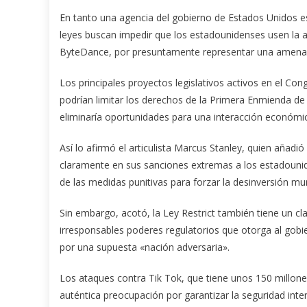
En tanto una agencia del gobierno de Estados Unidos esp
leyes buscan impedir que los estadounidenses usen la a
ByteDance, por presuntamente representar una amenaza
Los principales proyectos legislativos activos en el Con
podrían limitar los derechos de la Primera Enmienda de l
eliminaría oportunidades para una interacción económic
Así lo afirmó el articulista Marcus Stanley, quien añadi
claramente en sus sanciones extremas a los estadounid
de las medidas punitivas para forzar la desinversión mun
Sin embargo, acotó, la Ley Restrict también tiene un cl
irresponsables poderes regulatorios que otorga al gobi
por una supuesta «nación adversaria».
Los ataques contra Tik Tok, que tiene unos 150 millone
auténtica preocupación por garantizar la seguridad inter