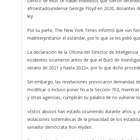
Dentro de ellos se hallan individuos que fueron detenid
afroestadounidense George Floyd en 2020, donantes de
ley.
Por su parte, The New York Times informó que «un funci
malinterpretaron el estándar, por lo que se les pidió qu
La declaración de la Oficina del Director de Inteligenci
incidentes ocurrieron antes de que el Buró de Investiga
verano de 2021 y hasta 2022», por lo que dicho proceder
Sin embargo, las revelaciones provocaron demandas de lo
modificar o incluso poner fin a la Sección 702, mientras
y otras agencias, cumplirán su palabra de no vulnerar 
«Estos abusos han estado ocurriendo durante años y, a 
violaciones sistemáticas de la privacidad de los estado
senador demócrata Ron Wyden.