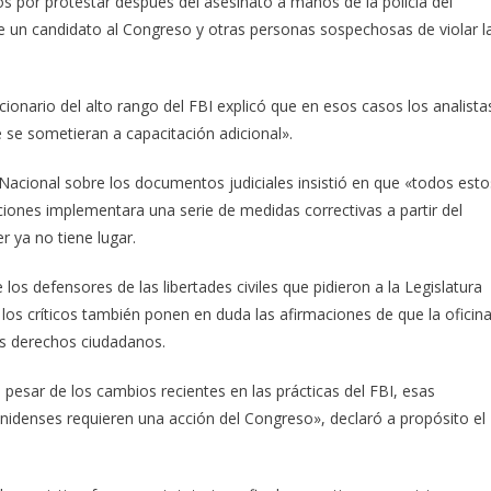
os por protestar después del asesinato a manos de la policía del
 un candidato al Congreso y otras personas sospechosas de violar l
onario del alto rango del FBI explicó que en esos casos los analista
e se sometieran a capacitación adicional».
a Nacional sobre los documentos judiciales insistió en que «todos esto
ciones implementara una serie de medidas correctivas a partir del
 ya no tiene lugar.
s defensores de las libertades civiles que pidieron a la Legislatura
 los críticos también ponen en duda las afirmaciones de que la oficina
las derechos ciudadanos.
pesar de los cambios recientes en las prácticas del FBI, esas
unidenses requieren una acción del Congreso», declaró a propósito el