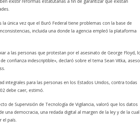
ben existir reformas estatutarias a fin de garantizar que existan
ades.
la única vez que el Buró Federal tiene problemas con la base de
inconsistencias, incluida una donde la agencia empleó la plataforma
iar a las personas que protestan por el asesinato de George Floyd, l
 de confianza indescriptible», declaró sobre el tema Sean Vitka, aseso
ss.
ad integrales para las personas en los Estados Unidos, contra todas
 702 debe caer, estimó.
ecto de Supervisión de Tecnología de Vigilancia, valoró que los datos
 una democracia, una redada digital al margen de la ley y de la cual
el país.