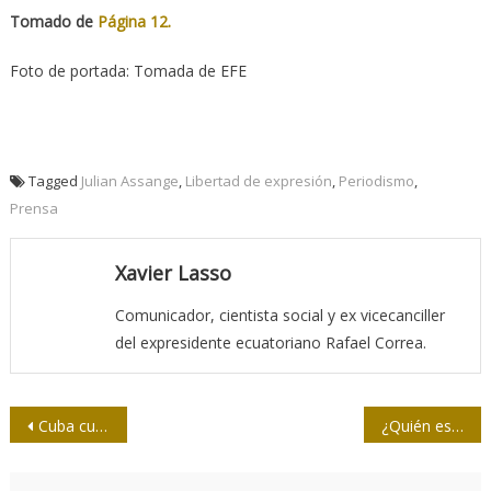
Tomado de
Página 12.
Foto de portada: Tomada de EFE
Tagged
Julian Assange
,
Libertad de expresión
,
Periodismo
,
Prensa
Xavier Lasso
Comunicador, cientista social y ex vicecanciller
del expresidente ecuatoriano Rafael Correa.
Navegación
Cuba cuenta con un Observatorio de género
¿Quién espía a los estadounidenses?
de