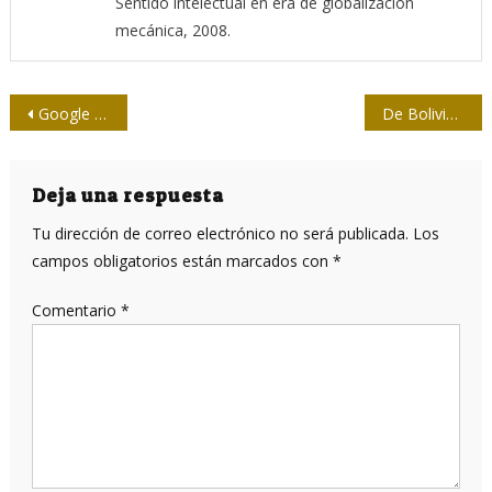
Sentido intelectual en era de globalización
mecánica, 2008.
Navegación
Google agregará un chat de inteligencia artificial a su buscador
De Bolivia a Washington, la recompensa de Luis Almagro
de
entradas
Deja una respuesta
Tu dirección de correo electrónico no será publicada.
Los
campos obligatorios están marcados con
*
Comentario
*