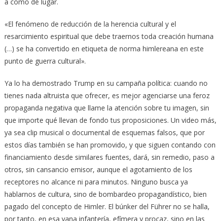
a como dé lugar.
«El fenómeno de reducción de la herencia cultural y el
resarcimiento espiritual que debe traernos toda creación humana
(…) se ha convertido en etiqueta de norma himlereana en este
punto de guerra cultural».
Ya lo ha demostrado Trump en su campaña política: cuando no
tienes nada altruista que ofrecer, es mejor agenciarse una feroz
propaganda negativa que llame la atención sobre tu imagen, sin
que importe qué llevan de fondo tus proposiciones. Un video más,
ya sea clip musical o documental de esquemas falsos, que por
estos días también se han promovido, y que siguen contando con
financiamiento desde similares fuentes, dará, sin remedio, paso a
otros, sin cansancio emisor, aunque el agotamiento de los
receptores no alcance ni para minutos. Ninguno busca ya
hablarnos de cultura, sino de bombardeo propagandístico, bien
pagado del concepto de Himler. El búnker del Führer no se halla,
por tanto, en esa vana infantería, efímera y procaz, sino en las