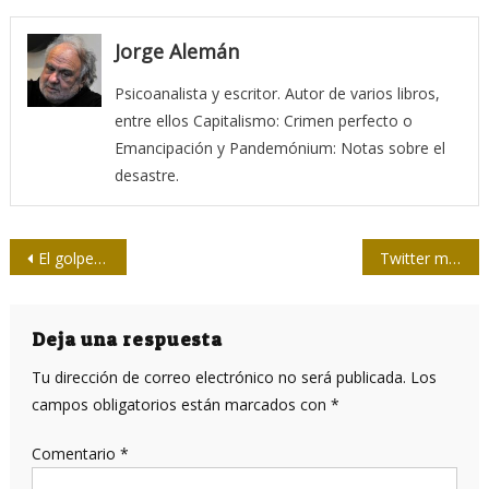
Jorge Alemán
Psicoanalista y escritor. Autor de varios libros,
entre ellos Capitalismo: Crimen perfecto o
Emancipación y Pandemónium: Notas sobre el
desastre.
Navegación
El golpe de 1964 cumple 59 años
Twitter marca a NPR como «medio afiliado al Gobierno de EE.UU.»
de
entradas
Deja una respuesta
Tu dirección de correo electrónico no será publicada.
Los
campos obligatorios están marcados con
*
Comentario
*