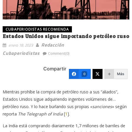
CUBAPERIODISTAS RECOMIENDA
Estados Unidos sigue importando petróleo ruso
Redacción
enero 18, 2023
Cubaperiodistas
Comment(0)
Compartir
Más
0
Mientras prohíbe la compra de petróleo ruso a sus “aliados”,
Estados Unidos sigue adquiriendo ‎ingentes volúmenes de…
petróleo ruso. Y lo hace burlando sus propias «
sanciones
» según
‎reporta
The Telegraph of India
[
1
]
.‎
La India está comprando diariamente 1,7 millones de barriles de