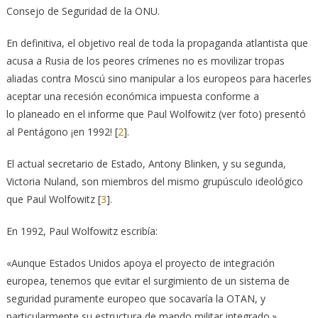
Consejo de Seguridad de la ONU. ‎
En definitiva, el objetivo real de toda la propaganda atlantista que
acusa a Rusia de los peores ‎crímenes no es movilizar tropas
aliadas contra Moscú sino manipular a los europeos para ‎hacerles
aceptar una recesión económica impuesta conforme a
lo planeado en el informe que ‎Paul Wolfowitz (ver foto) presentó
al Pentágono ¡en 1992!
[
2
]
. ‎
El actual secretario de Estado, Antony Blinken, y su segunda,
Victoria Nuland, son miembros del ‎mismo grupúsculo ideológico
que Paul Wolfowitz
[
3
]
.‎
En 1992, Paul Wolfowitz escribía:‎
«Aunque Estados Unidos apoya el proyecto de integración
europea, tenemos que evitar el ‎surgimiento de un sistema de
seguridad puramente europeo que socavaría la OTAN, y
‎particularmente su estructura de mando militar integrado.».