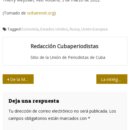
(Tomado de
voltairenet.org
)
Tagged
Economía
,
Estados Unidos
,
Rusia
,
Unión Europea
Redacción Cubaperiodistas
Sitio de la Unión de Periodistas de Cuba
Navegación
De la Masacre de Rosewood a Martin Luther King: ¿hacia dónde vamos?
La inteligencia artificial, la tecnociencia y la cultura humanista
de
entradas
Deja una respuesta
Tu dirección de correo electrónico no será publicada.
Los
campos obligatorios están marcados con
*