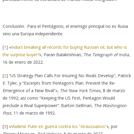
Conclusión: ‎ Para el Pentágono, el enemigo principal no es Rusia
sino una Europa independiente. ‎
[
1
]
«
India’s breaking all records for buying Russian oil, but who is
‎the surprise buyer?
», Paran Balakrishnan,
The ‎Telegraph of India
,
16 de enero de 2022.
[
2
]
“US Strategy Plan Calls For Insuring ‎No Rivals Develop”, Patrick
E. Tyler, y “Excerpts from Pentagon’s Plan: Prevent the Re-‎
Emergence of a New Rival”»,
The New York Times
, 8 de marzo
de 1992; así como “Keeping the ‎US First, Pentagon Would
preclude a Rival Superpower”. Barton Gellman,
The Washington
Post
, ‎‎11 de marzo de 1992.
[
3
]
«
Vladimir Putin en guerra contra los “straussianos”‎
», por
Thierry Meyssan,
Red Voltaire
, 5 de marzo de 2022.