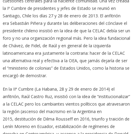
cuestiones centrales para la naciente comunidad. Una vez creada
la Iª Cumbre de presidentes y jefes de Estado se reunió en
Santiago, Chile los días 27 y 28 de enero de 2013. El anfitrión
era Sebastián Piñera y durante las deliberaciones del cónclave el
presidente chileno insistió en la idea de que la CELAC debía ser un
foro y no una organización regional más. Pero la idea fundacional
de Chávez, de Fidel, de Raúl y en general de la izquierda
latinoamericana era justamente la contraria: hacer de la CELAC
una alternativa real y efectiva a la OEA, que jamás dejaría de ser
el “ministerio de colonias” de Estados Unidos, como la historia se
encargó de demostrar.
En la IIª Cumbre (La Habana, 28 y 29 de enero de 2014) el
anfitrión, Raúl Castro Ruz, insistió con la idea de “institucionalizar”
a la CELAC pero los cambiantes vientos políticos que atravesaron
la región (ascenso del macrismo en la Argentina en
2015, destitución de Dilma Rousseff en 2016, triunfo y traición de
Lenín Moreno en Ecuador, estabilización de regímenes de
derecha en Centroamérica, y ascenso a la presidencia de Donald