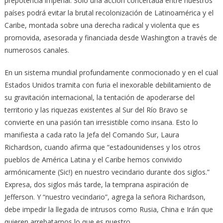
prepotencia imperial. Sólo una acción concertada entre nuestros
países podrá evitar la brutal recolonización de Latinoamérica y el
Caribe, montada sobre una derecha radical y violenta que es
promovida, asesorada y financiada desde Washington a través de
numerosos canales.
En un sistema mundial profundamente conmocionado y en el cual
Estados Unidos tramita con furia el inexorable debilitamiento de
su gravitación internacional, la tentación de apoderarse del
territorio y las riquezas existentes al Sur del Río Bravo se
convierte en una pasión tan irresistible como insana. Esto lo
manifiesta a cada rato la Jefa del Comando Sur, Laura
Richardson, cuando afirma que “estadounidenses y los otros
pueblos de América Latina y el Caribe hemos convivido
armónicamente (Sic!) en nuestro vecindario durante dos siglos.”
Expresa, dos siglos más tarde, la temprana aspiración de
Jefferson. Y “nuestro vecindario”, agrega la señora Richardson,
debe impedir la llegada de intrusos como Rusia, China e Irán que
quieren arrebatarnos lo que es nuestro.