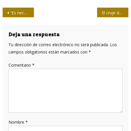
Navegación
“Es necesario explorar con sistematicidad los espacios que existen para el debate”
El crujir de una cebolla o la mordida de Posada
de
entradas
Deja una respuesta
Tu dirección de correo electrónico no será publicada.
Los
campos obligatorios están marcados con
*
Comentario
*
Nombre
*