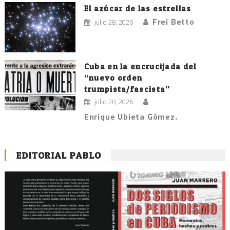
El azúcar de las estrellas
Frei Betto
julio 28, 2026
Cuba en la encrucijada del
“nuevo orden
trumpista/fascista”
julio 28, 2026
Enrique Ubieta Gómez.
EDITORIAL PABLO