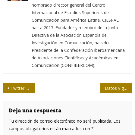
nombrado director general del Centro
Internacional de Estudios Superiores de
Comunicación para América Latina, CIESPAL.
hasta 2017. Fundador y miembro de la Junta
Directiva de la Asociación Española de
Investigación en Comunicación, ha sido
Presidente de la Confederación Iberoamericana
de Asociaciones Científicas y Académicas en
Comunicación (CONFIBERCOM).
Navegación
Twitter quizá sobreviva a Musk, pero nunca volverá a ser como antes
Datos y geopolítica: la nueva faceta colonial
de
entradas
Deja una respuesta
Tu dirección de correo electrónico no será publicada.
Los
campos obligatorios están marcados con
*