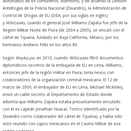
asesinados de 69 comuneros. Asimismo, y de acuerdo la División
Antidrogas de la Policía Nacional (Divandro), la Administración de
Control de Drogas de EU (DEA, por sus siglas en inglés)
y
WikiLeaks
, cuando el general José Williams Zapata fue jefe de la
Región Militar Norte de Piura (de 2004 a 2005), se vinculó con el
cártel de Tijuana, fundado en Baja California, México, por los
hermanos Arellano Félix en los años 80.
Según
Wayka.pe
, en 2010, cuando
WikiLeaks
filtró documentos
diplomáticos secretos de la embajada de EU en Lima, Williams,
entonces jefe de la región militar en Piura, tenía nexos con
colaboradores de la organización criminal mexicana. El 12 de
marzo de 2009, el embajador de EU en Lima, Michael McKinley,
envió un cable secreto al Departamento de Estado donde
advertía que Williams Zapata estaba presuntamente vinculado
con el ex capitán Jonathan Huacac Torrico (identificado por la
Divandro como colaborador del cártel de Tijuana), y había sido
visto reunido con capos mexicanos en el Casino Militar de esa
región castrense.