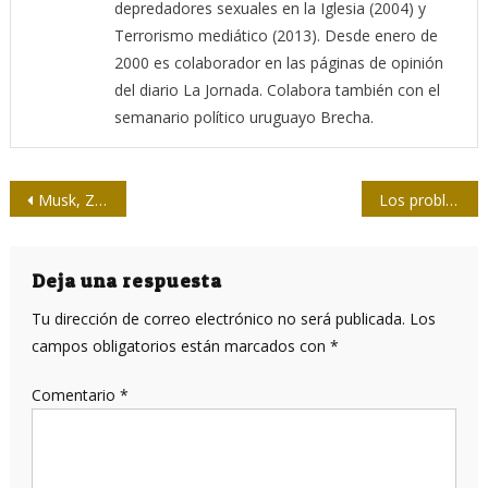
depredadores sexuales en la Iglesia (2004) y
Terrorismo mediático (2013). Desde enero de
2000 es colaborador en las páginas de opinión
del diario La Jornada. Colabora también con el
semanario político uruguayo Brecha.
Navegación
Musk, Zuckerberg y los multimillonarios dueños de redes y medios
Los problemas de la inserción internacional de la economía cubana a través de los años (II)
de
entradas
Deja una respuesta
Tu dirección de correo electrónico no será publicada.
Los
campos obligatorios están marcados con
*
Comentario
*