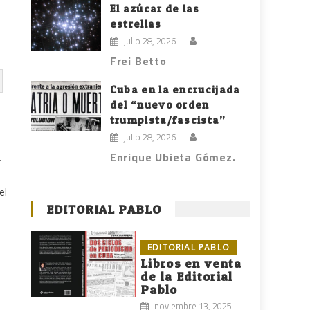
El azúcar de las
estrellas
julio 28, 2026
Frei Betto
Cuba en la encrucijada
del “nuevo orden
trumpista/fascista”
julio 28, 2026
Enrique Ubieta Gómez.
.
el
EDITORIAL PABLO
EDITORIAL PABLO
Libros en venta
de la Editorial
Pablo
noviembre 13, 2025