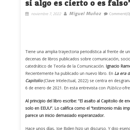
si algo es cierto o es falso
Miguel Muñoz
noviembre 7, 2022
Comment(0)
Tiene una amplia trayectoria periodística al frente de 
decenas de libros publicados sobre comunicación, sociol
catedrático de Teoría de la Comunicación.
Ignacio Ram
Recientemente ha publicado un nuevo libro. En
La era d
Capitolio
(Clave Intelectual, 2022) se centra en desgra
6 de enero de 2021. En esta entrevista con
Público
ofre
Al principio del libro escribe: “El asalto al Capitolio d
solo en EEUU”. Lo califica como el “testimonio más im
parece un inicio demasiado esperanzador.
Hace unos días, Joe Biden hizo un discurso. Y dijo esen