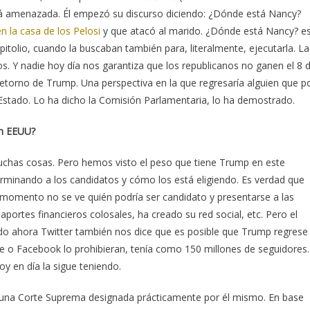
á amenazada. Él empezó su discurso diciendo: ¿Dónde está Nancy?
n la casa de los Pelosi
y que atacó al marido. ¿Dónde está Nancy? e
pitolio, cuando la buscaban también para, literalmente, ejecutarla. La
os. Y nadie hoy día nos garantiza que los republicanos no ganen el 8 
etorno de Trump. Una perspectiva en la que regresaría alguien que p
 Estado. Lo ha dicho la Comisión Parlamentaria, lo ha demostrado.
en EEUU?
chas cosas. Pero hemos visto el peso que tiene Trump en este
minando a los candidatos y cómo los está eligiendo. Es verdad que
l momento no se ve quién podría ser candidato y presentarse a las
aportes financieros colosales, ha creado su red social, etc. Pero el
 ahora Twitter también nos dice que es posible que Trump regrese
e o Facebook lo prohibieran, tenía como 150 millones de seguidores.
y en día la sigue teniendo.
n una Corte Suprema designada prácticamente por él mismo. En base