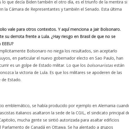
que decía Biden también el otro día, es el triunfo de la mentira si
nen la Cámara de Representantes y también el Senado. Esta última
itolio vale para otros contextos. Y aquí menciona a Jair Bolsonaro.
 su derrota frente a Lula. ¿Hay riesgo en Brasil de que no se
n EEEU?
Implícitamente Bolsonaro no niega los resultados, sin aceptarlo
 suyos, en particular el nuevo gobernador electo en Sao Paulo, han
currir es un golpe de Estado militar. Lo que los
bolsonaristas
están
zca la victoria de Lula. Es que los militares se apoderen de las
e de Estado.
ficio emblemático, se había producido por ejemplo en Alemania cuand
istas italianos asaltaron la sede de la CGIL, el sindicato principal d
Capitolio, mucha gente se sintió autorizada para asaltar edificios
l Parlamento de Canadá en Ottawa. Se ha alentado a grupos