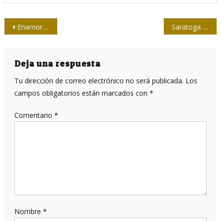
Navegación
Enamorado del croto del jardín, salir del closet y un código
Saratoga y Matanzas en una nación unida
de
entradas
Deja una respuesta
Tu dirección de correo electrónico no será publicada.
Los
campos obligatorios están marcados con
*
Comentario
*
Nombre
*