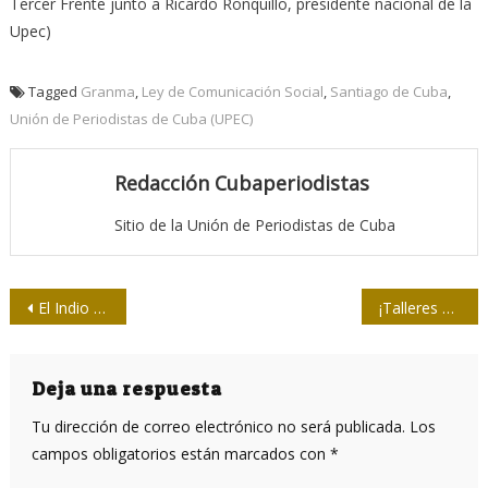
Tercer Frente junto a Ricardo Ronquillo, presidente nacional de la
Upec)
Tagged
Granma
,
Ley de Comunicación Social
,
Santiago de Cuba
,
Unión de Periodistas de Cuba (UPEC)
Redacción Cubaperiodistas
Sitio de la Unión de Periodistas de Cuba
Navegación
El Indio Naborí: ¿la crónica o el poema?
¡Talleres para Hoy!
de
entradas
Deja una respuesta
Tu dirección de correo electrónico no será publicada.
Los
campos obligatorios están marcados con
*