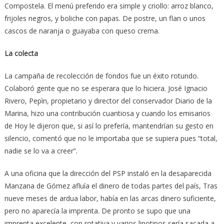
Compostela. El menú preferido era simple y criollo: arroz blanco,
frijoles negros, y boliche con papas. De postre, un flan o unos
cascos de naranja o guayaba con queso crema.
La colecta
La campaña de recolección de fondos fue un éxito rotundo.
Colaboró gente que no se esperara que lo hiciera. José Ignacio
Rivero, Pepìn, propietario y director del conservador Diario de la
Marina, hizo una contribución cuantiosa y cuando los emisarios
de Hoy le dijeron que, si así lo prefería, mantendrían su gesto en
silencio, comentó que no le importaba que se supiera pues “total,
nadie se lo va a creer”.
A una oficina que la dirección del PSP instaló en la desaparecida
Manzana de Gómez afluía el dinero de todas partes del país, Tras
nueve meses de ardua labor, había en las arcas dinero suficiente,
pero no aparecía la imprenta. De pronto se supo que una
imprenta excelente, con rotativa y varios linotipos sería sacada a