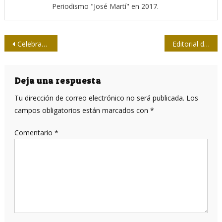
Periodismo "José Martí" en 2017.
Navegación
Celebran asambleas XI Congreso de la Upec en Santiago de Cuba y Granma
Editorial de Granma: Solo preservando la unidad podremos recuperarnos
de
entradas
Deja una respuesta
Tu dirección de correo electrónico no será publicada.
Los
campos obligatorios están marcados con
*
Comentario
*