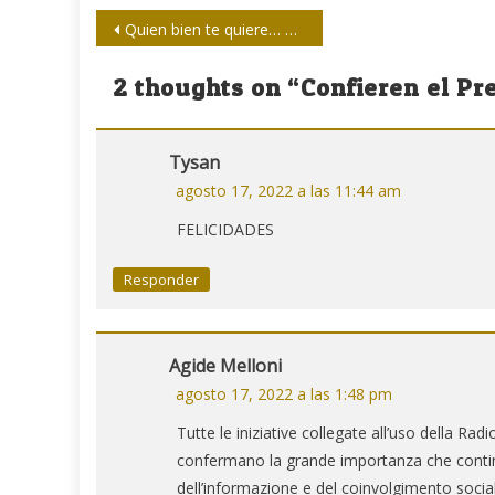
Navegación
Quien bien te quiere… Las tres grandes pasiones de Alberto Luberta
de
2 thoughts on “
Confieren el Pr
entradas
Tysan
agosto 17, 2022 a las 11:44 am
FELICIDADES
Responder
Agide Melloni
agosto 17, 2022 a las 1:48 pm
Tutte le iniziative collegate all’uso della Radi
confermano la grande importanza che continu
dell’informazione e del coinvolgimento social