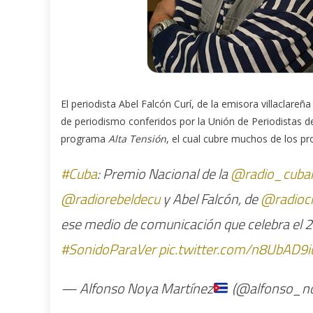
El periodista Abel Falcón Curí, de la emisora villaclar
de periodismo conferidos por la Unión de Periodistas d
programa
Alta Tensión
, el cual cubre muchos de los p
#Cuba
: Premio Nacional de la
@radio_cuba
@radiorebeldecu
y Abel Falcón, de
@radio
ese medio de comunicación que celebra el 22
#SonidoParaVer
pic.twitter.com/n8UbAD9i
— Alfonso Noya Martínez
(@alfonso_n