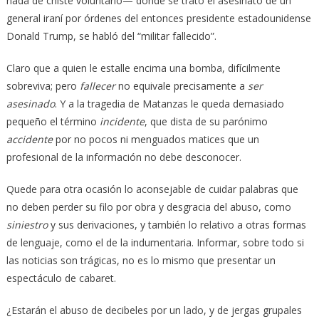
nada de chiste voluntario— donde se trató el asesinato de un
general iraní por órdenes del entonces presidente estadounidense
Donald Trump, se habló del “militar fallecido”.
Claro que a quien le estalle encima una bomba, difícilmente
sobreviva; pero
fallecer
no equivale precisamente a
ser
asesinado
. Y a la tragedia de Matanzas le queda demasiado
pequeño el término
incidente
, que dista de su parónimo
accidente
por no pocos ni menguados matices que un
profesional de la información no debe desconocer.
Quede para otra ocasión lo aconsejable de cuidar palabras que
no deben perder su filo por obra y desgracia del abuso, como
siniestro
y sus derivaciones, y también lo relativo a otras formas
de lenguaje, como el de la indumentaria. Informar, sobre todo si
las noticias son trágicas, no es lo mismo que presentar un
espectáculo de cabaret.
¿Estarán el abuso de decibeles por un lado, y de jergas grupales