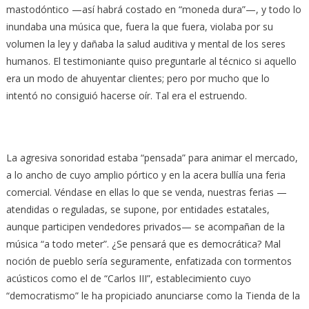
mastodóntico —así habrá costado en “moneda dura”—, y todo lo
inundaba una música que, fuera la que fuera, violaba por su
volumen la ley y dañaba la salud auditiva y mental de los seres
humanos. El testimoniante quiso preguntarle al técnico si aquello
era un modo de ahuyentar clientes; pero por mucho que lo
intentó no consiguió hacerse oír. Tal era el estruendo.
La agresiva sonoridad estaba “pensada” para animar el mercado,
a lo ancho de cuyo amplio pórtico y en la acera bullía una feria
comercial. Véndase en ellas lo que se venda, nuestras ferias —
atendidas o reguladas, se supone, por entidades estatales,
aunque participen vendedores privados— se acompañan de la
música “a todo meter”. ¿Se pensará que es democrática? Mal
noción de pueblo sería seguramente, enfatizada con tormentos
acústicos como el de “Carlos III”, establecimiento cuyo
“democratismo” le ha propiciado anunciarse como la Tienda de la