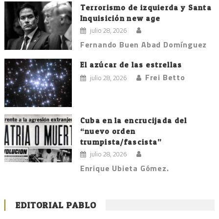
Terrorismo de izquierda y Santa
Inquisición new age
julio 28, 2026
Fernando Buen Abad Domínguez
El azúcar de las estrellas
Frei Betto
julio 28, 2026
Cuba en la encrucijada del
“nuevo orden
trumpista/fascista”
julio 28, 2026
Enrique Ubieta Gómez.
EDITORIAL PABLO