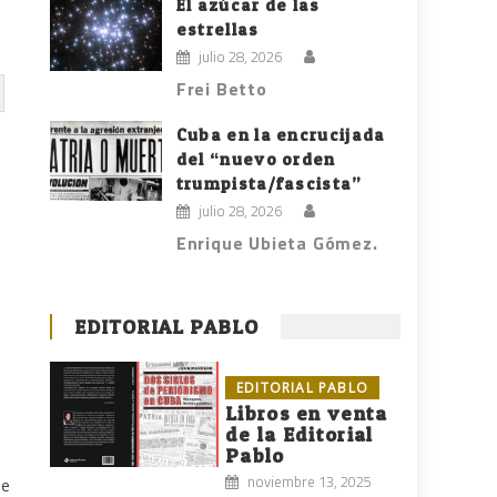
El azúcar de las
estrellas
julio 28, 2026
Frei Betto
Cuba en la encrucijada
del “nuevo orden
trumpista/fascista”
julio 28, 2026
Enrique Ubieta Gómez.
EDITORIAL PABLO
EDITORIAL PABLO
Libros en venta
de la Editorial
Pablo
noviembre 13, 2025
de