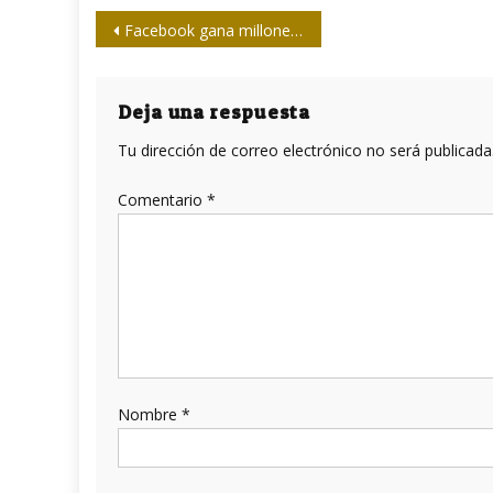
Navegación
Facebook gana millones de dólares con desinformación sobre el aborto
de
entradas
Deja una respuesta
Tu dirección de correo electrónico no será publicada
Comentario
*
Nombre
*