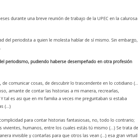
eses durante una breve reunión de trabajo de la UPEC en la calurosa
ad del periodista a quien le molesta hablar de sí mismo. Sin embargo,
.
 del periodismo, pudiendo haberse desempeñado en otra profesión
de comunicar cosas, de descubrir lo trascendente en lo cotidiano (…
o, amante de contar las historias a mi manera, recrearlas,
) Y tal es asi que en mi familia a veces me preguntaban si estaba
as (…)
omplicidad para contar historias fantasiosas, no, todo lo contrario;
es vivientes, humanos, entre los cuales estás tú mismo (…) Se trata d
nera invisible y contarlas para que otros las vean (…) esa gran virtud