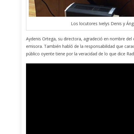
Los locutores Ivelys Denis y Áng
Aydenis Ortega, su directora, agradeció en nombre del c
emisora. También habló de la responsabilidad que caract
público oyente tiene por la veracidad de lo que dice Rad