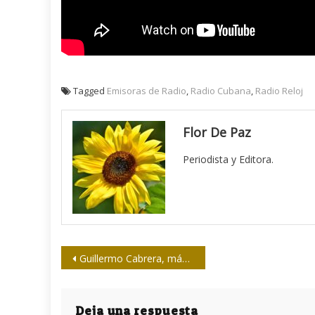
Tagged
Emisoras de Radio
,
Radio Cubana
,
Radio Reloj
Flor De Paz
Periodista y Editora.
Navegación
Guillermo Cabrera, más que un genio
de
entradas
Deja una respuesta