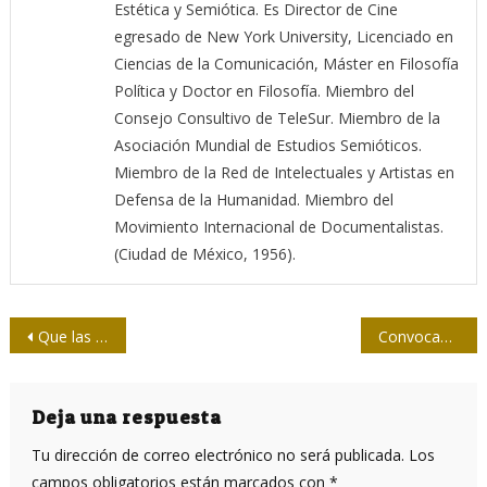
Estética y Semiótica. Es Director de Cine
egresado de New York University, Licenciado en
Ciencias de la Comunicación, Máster en Filosofía
Política y Doctor en Filosofía. Miembro del
Consejo Consultivo de TeleSur. Miembro de la
Asociación Mundial de Estudios Semióticos.
Miembro de la Red de Intelectuales y Artistas en
Defensa de la Humanidad. Miembro del
Movimiento Internacional de Documentalistas.
(Ciudad de México, 1956).
Navegación
Que las Cumbres tengan un formato inclusivo, realmente democrático
Convocan a curso virtual de posgrado: Periodismo y dinámica de población
de
entradas
Deja una respuesta
Tu dirección de correo electrónico no será publicada.
Los
campos obligatorios están marcados con
*