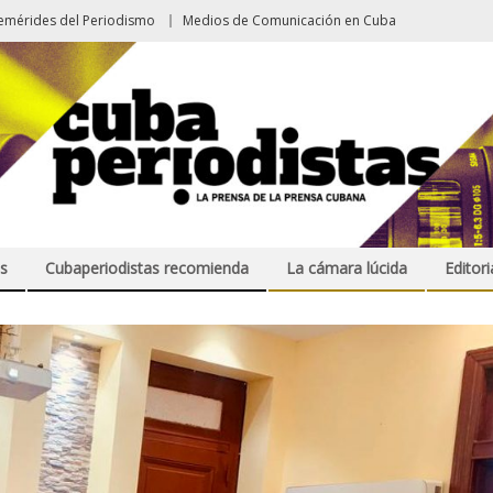
emérides del Periodismo
Medios de Comunicación en Cuba
s
Cubaperiodistas recomienda
La cámara lúcida
Editori