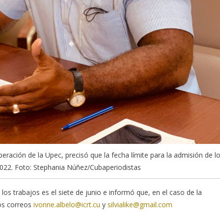
peración de la Upec, precisó que la fecha límite para la admisión de l
 2022. Foto: Stephania Núñez/Cubaperiodistas
los trabajos es el siete de junio e informó que, en el caso de la
los correos
ivonne.albelo@icrt.cu
y
silvialike@gmail.com