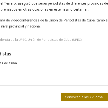
el Terrero, aseguró que serán periodistas de diferentes provincias de
ron premiados en otras ocasiones en este mismo certamen.
stema de videoconferencias de la Unión de Periodistas de Cuba, tambié
nivel provincial y nacional.
idencia de la UPEC
,
Unión de Periodistas de Cuba (UPEC)
istas
tas de Cuba
Convocan a las XV Jornadas Cubanas contra la Homofobia y la Transfobia