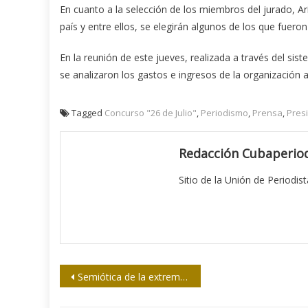
En cuanto a la selección de los miembros del jurado, Ari
país y entre ellos, se elegirán algunos de los que fue
En la reunión de este jueves, realizada a través del si
se analizaron los gastos e ingresos de la organización a 
Tagged
Concurso "26 de Julio"
,
Periodismo
,
Prensa
,
Pres
Redacción Cubaperiod
Sitio de la Unión de Periodis
Navegación
Semiótica de la extrema derecha
de