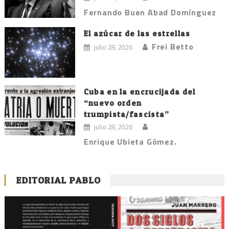
Fernando Buen Abad Domínguez
El azúcar de las estrellas
Frei Betto
julio 28, 2026
Cuba en la encrucijada del
“nuevo orden
trumpista/fascista”
julio 28, 2026
Enrique Ubieta Gómez.
EDITORIAL PABLO