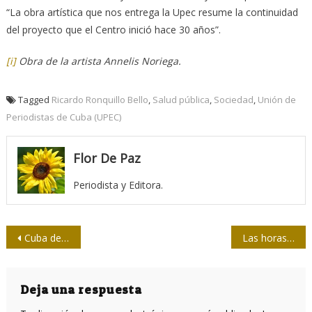
“La obra artística que nos entrega la Upec resume la continuidad
del proyecto que el Centro inició hace 30 años”.
[i]
Obra de la artista Annelis Noriega.
Tagged
Ricardo Ronquillo Bello
,
Salud pública
,
Sociedad
,
Unión de
Periodistas de Cuba (UPEC)
Flor De Paz
Periodista y Editora.
Navegación
Cuba demostró fortalezas ante tragedia del hotel Saratoga
Las horas de duelo
de
entradas
Deja una respuesta