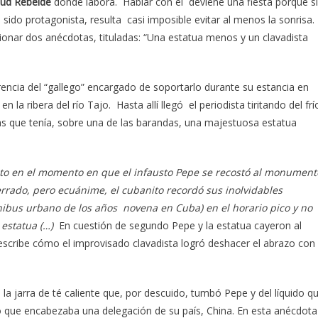
tud Rebelde
donde labora. Hablar con él deviene una fiesta porque si
sido protagonista, resulta casi imposible evitar al menos la sonrisa.
ionar dos anécdotas, tituladas: “Una estatua menos y un clavadista
ncia del “gallego” encargado de soportarlo durante su estancia en
en la ribera del río Tajo. Hasta allí llegó el periodista tiritando del frí
as que tenía, sobre una de las barandas, una majestuosa estatua
sto en el momento en que el infausto Pepe se recostó al monument
errado, pero ecuánime, el cubanito recordó sus inolvidables
nibus urbano de los años novena en Cuba) en el horario pico y no
a estatua (…)
En cuestión de segundo Pepe y la estatua cayeron al
describe cómo el improvisado clavadista logró deshacer el abrazo con
e la jarra de té caliente que, por descuido, tumbó Pepe y del líquido q
co que encabezaba una delegación de su país, China. En esta anécdota