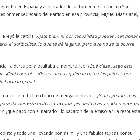
lejandro en España y al narrador de un torneo de softbol en Santa
es primer secretario del Partido en esa provincia, Miguel Díaz Canel,
e leyó la cartilla:
Fíjate bien, ni por casualidad puedes mencionar 
ro, el softbolista, lo que te dé la gana, pero que no se te ocurra
cial, a duras pena ocultaba el nombre, leo:
¡Qué clase juego está
. ¡Qué control, señores, no hay quien le batee las pelotas que
ío hacia la goma!…
 narrador de fútbol, en tono de arenga confesó: –
¡Y no aguanto más
 para darnos esta histórica victoria, ¡es nada más y nada menos qu
!
Y ¿qué pasó con el narrador, lo sacaron de la emisora? La respuest
odista y toda una leyenda por las mil y una fábulas tejidas por su