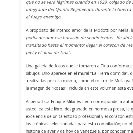
que no se verá lágrimas cuando en 1929, colgado de
integrante del Quinto Regimiento, durante la Guerra Ci
el fuego enemigo.
A propósito del intenso amor de la Modotti por Mella, la
podía desatar ese huracán de sentimientos. He ahí la
transitado hasta el momento: llegar al corazón de Mella
piel y el alma de Tina”.
Una galería de fotos que le tomaron a Tina conforma e
dibujos. Uno aparece en el mural “La Tierra dormida”, d
realizadas por ella misma, como el rostro de Mella ya f
la imagen de “Rosas”, incluida en este volumen está eva
Al periodista Enrique Milanés León corresponde la auto
usted lea este libro, desgranado en hermosa prosa, le 
excelencia de un talentoso profesional y el corazón e
las crónicas seleccionadas para esta compilación; no o
historia de ayer y de hoy de Venezuela, por conocer m