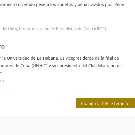
omento divertido pese a los aprietos y penas vividos por Pepe
 del Libro
,
Literatura
,
Unión de Periodistas de Cuba (UPEC)
ro
la Universidad de La Habana. Es vicepresidenta de la filial de
iadores de Cuba (UNHIC) y vicepresidenta del Club Martiano de
”
.cu
Cuando la CIA le teme a un reportero