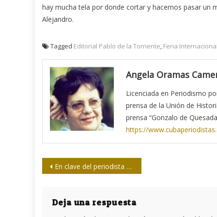
hay mucha tela por donde cortar y hacernos pasar un m
Alejandro.
Tagged
Editorial Pablo de la Torriente
,
Feria Internacional
Angela Oramas Came
Licenciada en Periodismo por 
prensa de la Unión de Histor
prensa “Gonzalo de Quesada
https://www.cubaperiodistas
Navegación
En clave del periodista Orlando Pérez
de
entradas
Deja una respuesta