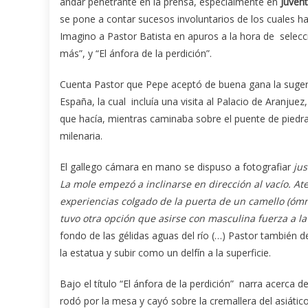
andar penetrante en la prensa, especialmente en
Juven
se pone a contar sucesos involuntarios de los cuales ha 
Imagino a Pastor Batista en apuros a la hora de selecc
más”, y “El ánfora de la perdición”.
Cuenta Pastor que Pepe aceptó de buena gana la sugere
España, la cual incluía una visita al Palacio de Aranjuez, 
que hacía, mientras caminaba sobre el puente de piedr
milenaria.
El gallego cámara en mano se dispuso a fotografiar
ju
La mole empezó a inclinarse en dirección al vacío. At
experiencias colgado de la puerta de un camello (óm
tuvo otra opción que asirse con masculina fuerza a l
fondo de las gélidas aguas del río (…) Pastor también 
la estatua y subir como un delfín a la superficie.
Bajo el título “El ánfora de la perdición” narra acerca d
rodó por la mesa y cayó sobre la cremallera del asiáti