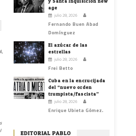
y Santa Inquisición new
age
julio 28, 2026
Fernando Buen Abad
Domínguez
El azúcar de las
l,
estrellas
julio 28, 2026
Frei Betto
Cuba en la encrucijada
del “nuevo orden
trumpista/fascista”
julio 28, 2026
Enrique Ubieta Gómez.
s
l
EDITORIAL PABLO