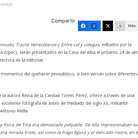
ent(0)
Compartir
Más
0
esnudo
,
Trazos Venezolanos
y
Entre col y colegas
, editados por la
ba (Upec), serán presentados en la Casa del Alba el próximo 24 de abri
ctora de la editorial.
s momentos del quehacer periodístico, si bien versan sobre diferentes
e la autora Reina de la Caridad Torres Pérez, ofrece a través de una
ta excelente fotógrafa de antes de mediado del siglo XX, militante
 Antonio Mella.
a física de Tina era demasiado palpable. De ella impresionaban su
 mirada triste, así como la frágil figura y el delicado rostro, en e