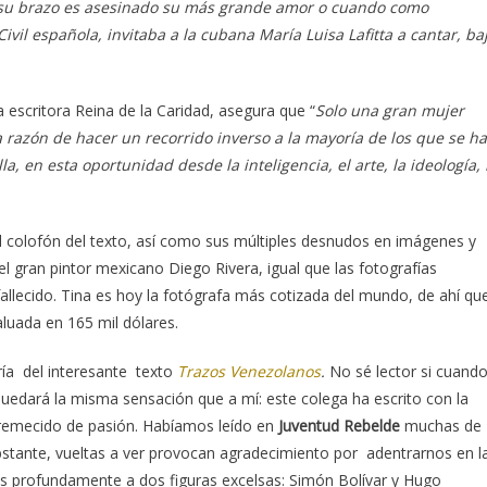
 su brazo es asesinado su más grande amor o cuando como
vil española, invitaba a la cubana María Luisa Lafitta a cantar, ba
 escritora Reina de la Caridad, asegura que “
Solo una gran mujer
 razón de hacer un recorrido inverso a la mayoría de los que se h
, en esta oportunidad desde la inteligencia, el arte, la ideología, 
l colofón del texto, así como sus múltiples desnudos en imágenes y
el gran pintor mexicano Diego Rivera, igual que las fotografías
allecido. Tina es hoy la fotógrafa más cotizada del mundo, de ahí qu
luada en 165 mil dólares.
ría del interesante texto
Trazos Venezolanos
.
No sé lector si cuand
quedará la misma sensación que a mí: este colega ha escrito con la
stremecido de pasión. Habíamos leído en
Juventud Rebelde
muchas de
bstante, vueltas a ver provocan agradecimiento por adentrarnos en l
ás profundamente a dos figuras excelsas: Simón Bolívar y Hugo