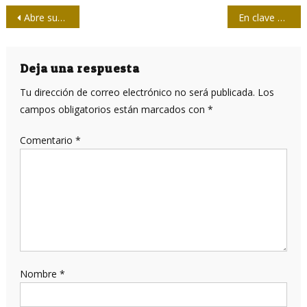
Navegación
Abre sus puertas la XXX Feria Internacional del Libro de La Habana
En clave del periodista Orlando Pérez
de
entradas
Deja una respuesta
Tu dirección de correo electrónico no será publicada.
Los
campos obligatorios están marcados con
*
Comentario
*
Nombre
*