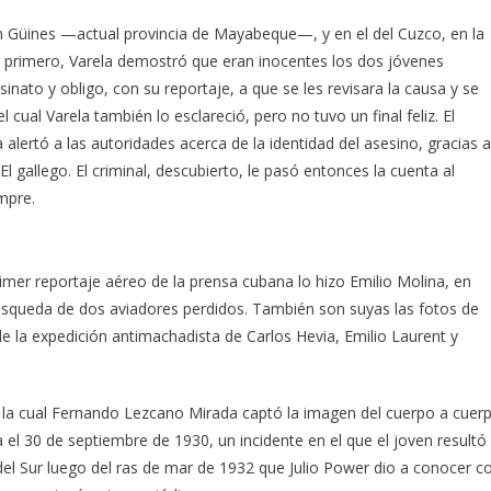
en Güines —actual provincia de Mayabeque—, y en el del Cuzco, en la
el primero, Varela demostró que eran inocentes los dos jóvenes
inato y obligo, con su reportaje, a que se les revisara la causa y se
 cual Varela también lo esclareció, pero no tuvo un final feliz. El
alertó a las autoridades acerca de la identidad del asesino, gracias a
El gallego. El criminal, descubierto, le pasó entonces la cuenta al
mpre.
mer reportaje aéreo de la prensa cubana lo hizo Emilio Molina, en
búsqueda de dos aviadores perdidos. También son suyas las fotos de
 la expedición antimachadista de Carlos Hevia, Emilio Laurent y
on la cual Fernando Lezcano Mirada captó la imagen del cuerpo a cuer
ía el 30 de septiembre de 1930, un incidente en el que el joven resultó
del Sur luego del ras de mar de 1932 que Julio Power dio a conocer c