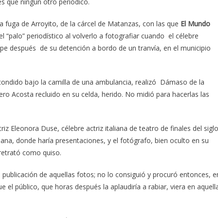
s que ningún otro periódico.
a fuga de Arroyito, de la cárcel de Matanzas, con las que
El Mundo
l “palo” periodístico al volverlo a fotografiar cuando el célebre
ncipe después de su detención a bordo de un tranvía, en el municipio
 escondido bajo la camilla de una ambulancia, realizó Dámaso de la
ro Acosta recluido en su celda, herido. No midió para hacerlas las
 Eleonora Duse, célebre actriz italiana de teatro de finales del sigl
abana, donde haría presentaciones, y el fotógrafo, bien oculto en su
 retrató como quiso.
la publicación de aquellas fotos; no lo consiguió y procuró entonces, e
ue el público, que horas después la aplaudiría a rabiar, viera en aquell