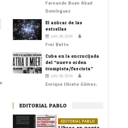
Fernando Buen Abad
Domínguez
El azúcar de las
estrellas
julio 28, 2026
Frei Betto
Cuba en la encrucijada
del “nuevo orden
trumpista/fascista”
julio 28, 2026
de
Enrique Ubieta Gómez.
EDITORIAL PABLO
EDITORIAL PABLO
Libros en venta