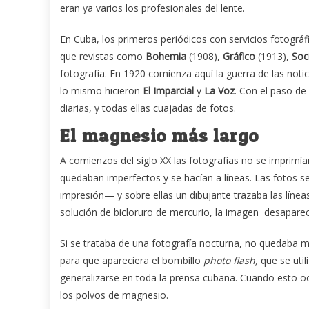
eran ya varios los profesionales del lente.
En Cuba, los primeros periódicos con servicios fotográ
que revistas como
Bohemia
(1908),
Gráfico
(1913),
Soc
fotografía. En 1920 comienza aquí la guerra de las notic
lo mismo hicieron
El Imparcial
y
La Voz
. Con el paso d
diarias, y todas ellas cuajadas de fotos.
El magnesio más largo
A comienzos del siglo XX las fotografías no se imprim
quedaban imperfectos y se hacían a líneas. Las fotos 
impresión— y sobre ellas un dibujante trazaba las líne
solución de bicloruro de mercurio, la imagen desaparecí
Si se trataba de una fotografía nocturna, no quedaba m
para que apareciera el bombillo
photo flash,
que se util
generalizarse en toda la prensa cubana. Cuando esto ocur
los polvos de magnesio.