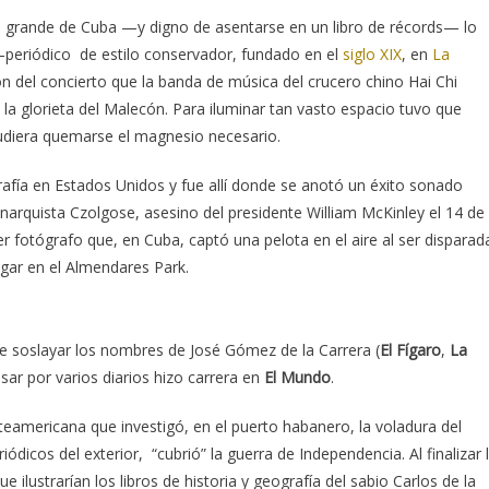
grande de Cuba —y digno de asentarse en un libro de récords— lo
periódico de estilo conservador, fundado en el
siglo XIX
, en
La
n del concierto que la banda de música del crucero chino Hai Chi
 la glorieta del Malecón. Para iluminar tan vasto espacio tuvo que
pudiera quemarse el magnesio necesario.
afía en Estados Unidos y fue allí donde se anotó un éxito sonado
anarquista Czolgose, asesino del presidente William McKinley el 14 de
er fotógrafo que, en Cuba, captó una pelota en el aire al ser disparad
ugar en el Almendares Park.
ble soslayar los nombres de José Gómez de la Carrera (
El Fígaro
,
La
sar por varios diarios hizo carrera en
El Mundo
.
rteamericana que investigó, en el puerto habanero, la voladura del
icos del exterior, “cubrió” la guerra de Independencia. Al finalizar 
ue ilustrarían los libros de historia y geografía del sabio Carlos de la