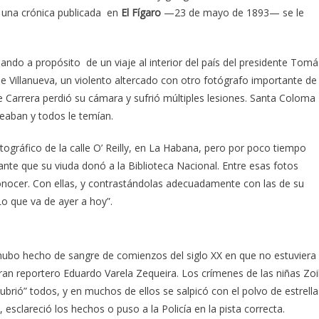
n una crónica publicada en
El Fígaro
—23 de mayo de 1893— se le
ando a propósito de un viaje al interior del país del presidente Tomá
de Villanueva, un violento altercado con otro fotógrafo importante de
 Carrera perdió su cámara y sufrió múltiples lesiones. Santa Coloma
eseaban y todos le temían.
ográfico de la calle O’ Reilly, en La Habana, pero por poco tiempo
ante que su viuda donó a la Biblioteca Nacional. Entre esas fotos
onocer. Con ellas, y contrastándolas adecuadamente con las de su
o que va de ayer a hoy”.
 hubo hecho de sangre de comienzos del siglo XX en que no estuviera
ran reportero Eduardo Varela Zequeira. Los crímenes de las niñas Zoi
“cubrió” todos, y en muchos de ellos se salpicó con el polvo de estrella
clareció los hechos o puso a la Policía en la pista correcta.