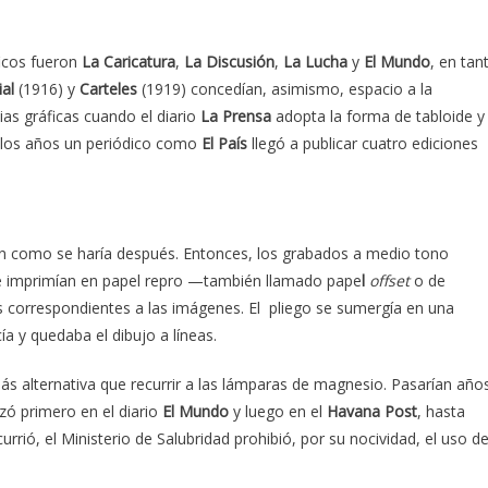
ficos fueron
La Caricatura
,
La Discusión
,
La Lucha
y
El Mundo
, en tan
ial
(1916) y
Carteles
(1919) concedían, asimismo, espacio a la
ias gráficas cuando el diario
La Prensa
adopta la forma de tabloide y
e los años un periódico como
El País
llegó a publicar cuatro ediciones
ían como se haría después. Entonces, los grabados a medio tono
se imprimían en papel repro —también llamado pape
l
offset
o de
as correspondientes a las imágenes. El pliego se sumergía en una
a y quedaba el dibujo a líneas.
ás alternativa que recurrir a las lámparas de magnesio. Pasarían año
izó primero en el diario
El Mundo
y luego en el
Havana Post
, hasta
rió, el Ministerio de Salubridad prohibió, por su nocividad, el uso d