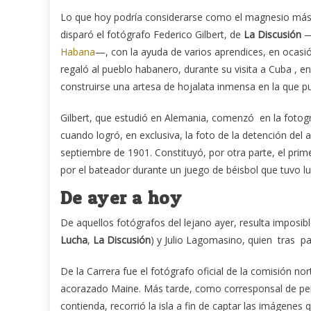
Lo que hoy podría considerarse como el magnesio más 
disparó el fotógrafo Federico Gilbert, de
La Discusión
—
Habana
—, con la ayuda de varios aprendices, en ocasió
regaló al pueblo habanero, durante su visita a Cuba , en
construirse una artesa de hojalata inmensa en la que 
Gilbert, que estudió en Alemania, comenzó en la fotogr
cuando logró, en exclusiva, la foto de la detención del 
septiembre de 1901. Constituyó, por otra parte, el prim
por el bateador durante un juego de béisbol que tuvo l
De ayer a hoy
De aquellos fotógrafos del lejano ayer, resulta imposi
Lucha
,
La Discusión
) y Julio Lagomasino, quien tras pa
De la Carrera fue el fotógrafo oficial de la comisión no
acorazado Maine. Más tarde, como corresponsal de periód
contienda, recorrió la isla a fin de captar las imágenes q