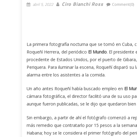
Ciro Bianchi Ross
abril 5, 2022
Comment(0)
La primera fotografía nocturna que se tomó en Cuba, con
Roqueñí Herrera, del periódico
El Mundo
. El president
procedente de Estados Unidos, por el puerto de Gibara,
Periquera. Para iluminar la escena, Roqueñí disparó su
alarma entre los asistentes a la comida.
Un año antes Roqueñí había buscado empleo en
El Mu
cámara fotográfica, el director facilitó una de su uso pa
aunque fueron publicadas, se le dijo que quedaron bien 
Sin embargo, a partir de ahí el fotógrafo comenzó a rep
más remedio que contratarlo por 15 pesos a la semana.
Habana; hoy se le considera el primer fotógrafo del pe