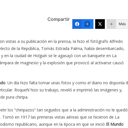
Compartir
Más
0
 vistas a su publicación en la prensa, la hizo el fotógrafo Alfredo
e electo de la República, Tomás Estrada Palma, había desembarcado,
 y en la ciudad de Holguín se le agasajó con un banquete en La
 lámpara de magnesio y la explosión que provocó al activarse causó
ndo
. Un día hizo falta tomar unas fotos y como el diario no disponía 
rticular. Roqueñí hizo su trabajo, reveló e imprimió las imágenes y,
de pura chiripa.
etir los “chiripazos” tan seguidos que a la administración no le quedó
 Tomó en 1917 las primeras vistas aéreas que se hicieron de La
riodismo republicano, aunque en la época en que se inició
El Mundo