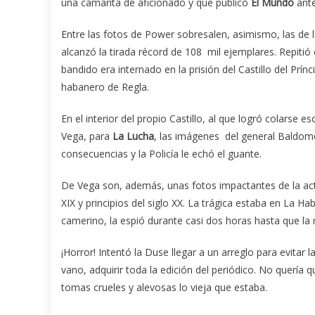
una camarita de aficionado y que publicó
El Mundo
ante
Entre las fotos de Power sobresalen, asimismo, las de l
alcanzó la tirada récord de 108 mil ejemplares. Repitió e
bandido era internado en la prisión del Castillo del Prí
habanero de Regla.
En el interior del propio Castillo, al que logró colarse
Vega, para
La Lucha
, las imágenes del general Baldome
consecuencias y la Policía le echó el guante.
De Vega son, además, unas fotos impactantes de la actriz
XIX y principios del siglo XX. La trágica estaba en La H
camerino, la espió durante casi dos horas hasta que la
¡Horror! Intentó la Duse llegar a un arreglo para evitar 
vano, adquirir toda la edición del periódico. No quería q
tomas crueles y alevosas lo vieja que estaba.