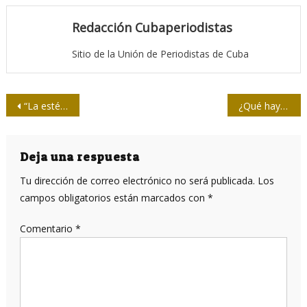
Redacción Cubaperiodistas
Sitio de la Unión de Periodistas de Cuba
Navegación
“La estética política hay que cambiarla por la politización de la estética”
¿Qué hay detrás de la censura de Twitter a Rusia?
de
entradas
Deja una respuesta
Tu dirección de correo electrónico no será publicada.
Los
campos obligatorios están marcados con
*
Comentario
*