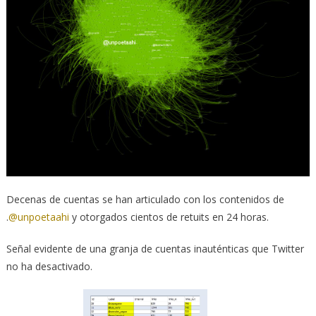
Decenas de cuentas se han articulado con los contenidos de
.
@unpoetaahi
y otorgados cientos de retuits en 24 horas.
Señal evidente de una granja de cuentas inauténticas que Twitter
no ha desactivado.