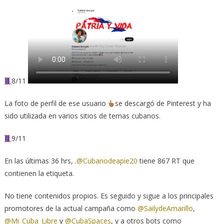
8/11
La foto de perfil de ese usuario
se descargó de Pinterest y ha
sido utilizada en varios sitios de temas cubanos.
9/11
En las últimas 36 hrs, .
@Cubanodeapie20
tiene 867 RT que
contienen la etiqueta.
No tiene contenidos propios. Es seguido y sigue a los principales
promotores de la actual campaña como
@SailydeAmarillo
,
@Mi_Cuba_Libre
y
@CubaSpaces
, y a otros bots como