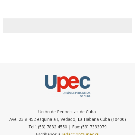
Unión de Periodistas de Cuba.
Ave. 23 # 452 esquina a I, Vedado, La Habana Cuba (10400)
Telf. (53) 7832 4550 | Fax: (53) 7333079
Escríbanos a
redaccion@upec.cu