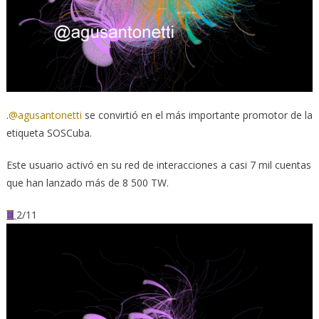
.
@agusantonetti
se convirtió en el más importante promotor de la
etiqueta SOSCuba.
Este usuario activó en su red de interacciones a casi 7 mil cuentas
que han lanzado más de 8 500 TW.
2/11