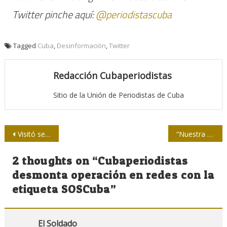
Twitter pinche aquí:
@periodistascuba
Tagged
Cuba
,
Desinformación
,
Twitter
Redacción Cubaperiodistas
Sitio de la Unión de Periodistas de Cuba
Navegación
Visitó sede de la Upec Idris Mayya, embajador de Siria en Cuba
“Nuestra Radio Rebelde puede estar ahora en las redes sociales”
de
2 thoughts on “
Cubaperiodistas
entradas
desmonta operación en redes con la
etiqueta SOSCuba
”
El Soldado