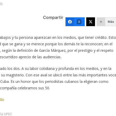
0)
Compartir
Más
0
abajos y tu persona aparezcan en los medios, que tener crédito. Esto
d que se gana y se merece porque los demás te la reconocen; en el
según la definición de García Márquez, por el prestigio y el respeto
scurridizo aprecio de las audiencias.
o los dos. A su labor cotidiana y profunda en los medios, y en la
de su magisterio. Con ese aval se ubicó entre las más importantes voc
 Cuba. Es un honor que los periodistas cubanos la eligieran como
 compañía celebramos sus 50.
llo
 la UPEC