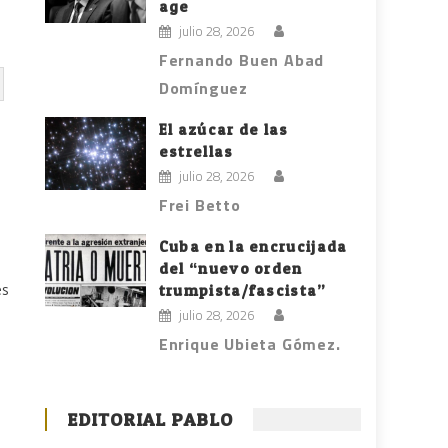
age
julio 28, 2026
Fernando Buen Abad
Domínguez
El azúcar de las
estrellas
julio 28, 2026
Frei Betto
Cuba en la encrucijada
del “nuevo orden
es
trumpista/fascista”
julio 28, 2026
Enrique Ubieta Gómez.
EDITORIAL PABLO