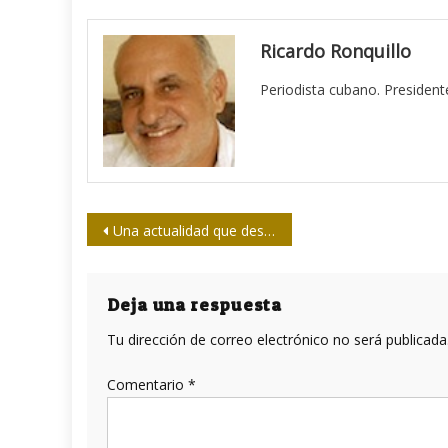
Ricardo Ronquillo
Periodista cubano. President
Navegación
Una actualidad que destapa injusticias y que luego las tapa
de
entradas
Deja una respuesta
Tu dirección de correo electrónico no será publicada
Comentario
*