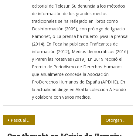
editorial de Telesur. Su denuncia a los métodos
de información de los grandes medios
tradicionales se ha reflejado en libros como
Desinformación (2009), con prólogo de Ignacio
Ramonet, o La prensa ha muerto: ¡viva la prensa!
(2014). En Foca ha publicado Traficantes de
información (2012), Medios democráticos (2016)
y Paren las rotativas (2019). En 2019 recibió el
Premio de Periodismo de Derechos Humanos
que anualmente concede la Asociación
ProDerechos Humanos de España (APDHE). En
la actualidad dirige en Akal la colección A Fondo
y colabora con varios medios.
Navegación
Pascual Serrano: “El mercado es incompatible con la veracidad”
Otorgan premios de Periodismo Juan Gualberto Gómez, por la obra del año 2021
de
One thought on “
Crisis de Ucrania: