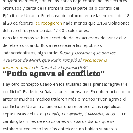
mayoritariamente, son en las zonas bajo control de los sectores
prorrusos y cerca de la frontera con la parte bajo control del
Ejército de Ucrania. En el caso del informe entre las noches del 18
al 20 de febrero,
se recogieron
nada menos que 2.158 violaciones
del alto el fuego, incluidas 1.100 explosiones.
Pero los medios se han acordado de los acuerdos de Minsk el 21
de febrero, cuando Rusia reconocía a las repúblicas
independentistas, algo tarde:
Rusia y Ucrania: qué son los
Acuerdos de Minsk que Putin rompió al
reconocer la
independencia
de Donetsk y Lugansk
(
BBC
).
“Putin agrava el conflicto”
Hay otro concepto usado en los titulares de la prensa: “agravar el
conflicto”. Es decir, señalar a un responsable. En coherencia con lo
anterior muchos medios titularon más o menos “Putin agrava el
conflicto en Ucrania al anunciar que reconocerá las repúblicas
separatistas del Este” (
El País, El Heraldo, CMMedia, Nius
…). En
cambio, las miles de explosiones y disparos diarios que se
estaban sucediendo los días anteriores no habían supuesto