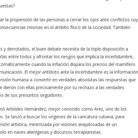
puestas?
ar la propensión de las personas a cerrar los ojos ante conflictos cu
onsecuencias mismas en el ámbito físico de la sociedad. También
y derrotados, el buen debate necesita de la triple disposición a
las entre todos y afrontar los riesgos que implica la incertidumbre,
utomáticamente cuando la inflación dispara los precios del mamífero
municación. El mejor antídoto ante la incertidumbre es la información
ropensión humana a convertir en verdades absolutas las respuestas que
e dieron con ellas precisamente por su rechazo a las verdades
cos de sus presuntos seguidores.
mó Arístides Hernández, mejor conocido como Ares, uno de los
. Se lanzó a buscar los orígenes de la caricatura cubana, para
ión artística, minimizada por visiones anquilosadas de un
lo en naves alienígenas y discursos terraplanistas.