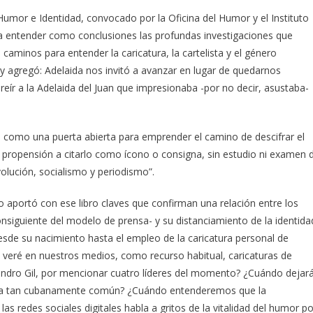
 Humor e Identidad, convocado por la Oficina del Humor y el Instituto
 a entender como conclusiones las profundas investigaciones que
s caminos para entender la caricatura, la cartelista y el género
 y agregó: Adelaida nos invitó a avanzar en lugar de quedarnos
reír a la Adelaida del Juan que impresionaba -por no decir, asustaba-
s como una puerta abierta para emprender el camino de descifrar el
 propensión a citarlo como ícono o consigna, sin estudio ni examen 
volución, socialismo y periodismo”.
o aportó con ese libro claves que confirman una relación entre los
siguiente del modelo de prensa- y su distanciamiento de la identida
esde su nacimiento hasta el empleo de la caricatura personal de
 veré en nuestros medios, como recurso habitual, caricaturas de
andro Gil, por mencionar cuatro líderes del momento? ¿Cuándo dejar
ativa tan cubanamente común? ¿Cuándo entenderemos que la
 redes sociales digitales habla a gritos de la vitalidad del humor po