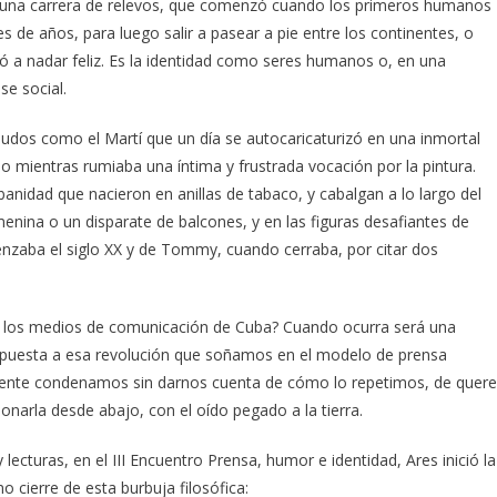
al, una carrera de relevos, que comenzó cuando los primeros humanos
es de años, para luego salir a pasear a pie entre los continentes, o
ó a nadar feliz. Es la identidad como seres humanos o, en una
e social.
sudos como el Martí que un día se autocaricaturizó en una inmortal
o mientras rumiaba una íntima y frustrada vocación por la pintura.
anidad que nacieron en anillas de tabaco, y cabalgan a lo largo del
enina o un disparate de balcones, y en las figuras desafiantes de
menzaba el siglo XX y de Tommy, cuando cerraba, por citar dos
n los medios de comunicación de Cuba? Cuando ocurra será una
 respuesta a esa revolución que soñamos en el modelo de prensa
amente condenamos sin darnos cuenta de cómo lo repetimos, de quere
onarla desde abajo, con el oído pegado a la tierra.
ecturas, en el III Encuentro Prensa, humor e identidad, Ares inició la
cierre de esta burbuja filosófica: