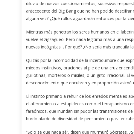
diluvio de nuevos cuestionamientos, sucesivas respuest
antecedente del Big Bang que no han podido descifrar n
alguna vez? ¿Qué rollos aguardarán entonces por la cie
Mientras más penetran los seres humanos en el laberin
vuelve el zigzagueo. Pero nada legitima más a una resp
nuevas incógnitas. ¿Por qué? ¿No sería más tranquila la
Quizás por la incomodidad de la incertidumbre que exp
miedos instintivos, oraciones al pie de una cruz encend
guillotinas, morteros o misiles, o un grito irracional. E
desconocimiento que encubren y en proporción asimétri
El instinto primario a rehuir de los enredos mentales ab
el aferramiento a estupideces como el terraplanismo en 
faraónicos, que inundan sin pudor las transmisiones de
burdo alarde de diversidad de pensamiento para encubri
“Solo sé que nada sé”, dicen que murmuró Sócrates. ¿Ser