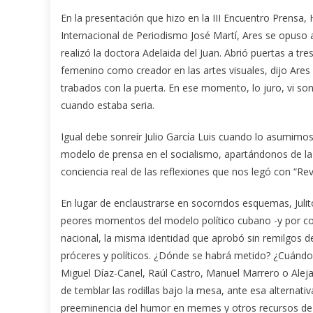
En la presentación que hizo en la III Encuentro Prensa,
Internacional de Periodismo José Martí, Ares se opuso
realizó la doctora Adelaida del Juan. Abrió puertas a tre
femenino como creador en las artes visuales, dijo Ares
trabados con la puerta. En ese momento, lo juro, vi son
cuando estaba seria.
Igual debe sonreír Julio García Luis cuando lo asumimo
modelo de prensa en el socialismo, apartándonos de la
conciencia real de las reflexiones que nos legó con “Re
En lugar de enclaustrarse en socorridos esquemas, Julit
peores momentos del modelo político cubano -y por con
nacional, la misma identidad que aprobó sin remilgos d
próceres y políticos. ¿Dónde se habrá metido? ¿Cuándo
Miguel Díaz-Canel, Raúl Castro, Manuel Marrero o Alej
de temblar las rodillas bajo la mesa, ante esa altern
preeminencia del humor en memes y otros recursos de las