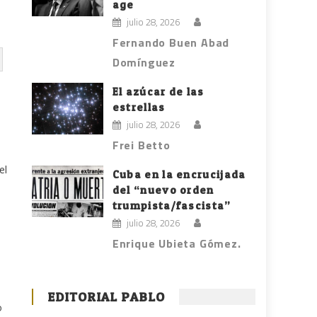
age
julio 28, 2026
Fernando Buen Abad
Domínguez
El azúcar de las
estrellas
julio 28, 2026
Frei Betto
el
Cuba en la encrucijada
del “nuevo orden
trumpista/fascista”
julio 28, 2026
Enrique Ubieta Gómez.
EDITORIAL PABLO
o