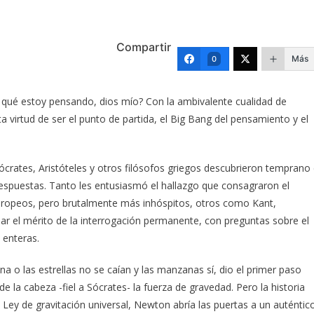
Compartir
Más
0
ué estoy pensando, dios mío? Con la ambivalente cualidad de
nita virtud de ser el punto de partida, el Big Bang del pensamiento y el
ócrates, Aristóteles y otros filósofos griegos descubrieron temprano 
respuestas. Tanto les entusiasmó el hallazgo que consagraron el
 europeos, pero brutalmente más inhóspitos, otros como Kant,
ar el mérito de la interrogación permanente, con preguntas sobre el
 enteras.
 o las estrellas no se caían y las manzanas sí, dio el primer paso
e la cabeza -fiel a Sócrates- la fuerza de gravedad. Pero la historia
 Ley de gravitación universal, Newton abría las puertas a un auténtic