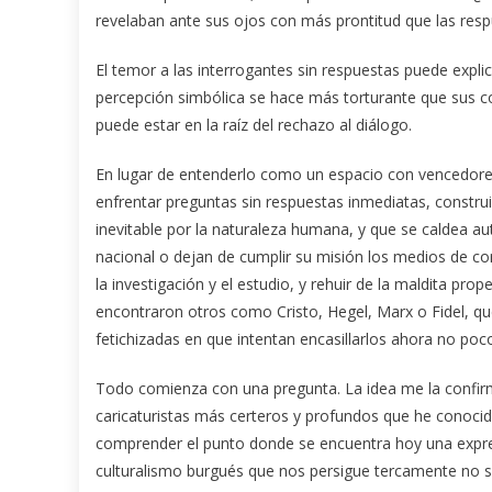
revelaban ante sus ojos con más prontitud que las res
El temor a las interrogantes sin respuestas puede explic
percepción simbólica se hace más torturante que sus c
puede estar en la raíz del rechazo al diálogo.
En lugar de entenderlo como un espacio con vencedores 
enfrentar preguntas sin respuestas inmediatas, construir
inevitable por la naturaleza humana, y que se caldea a
nacional o dejan de cumplir su misión los medios de co
la investigación y el estudio, y rehuir de la maldita p
encontraron otros como Cristo, Hegel, Marx o Fidel, qu
fetichizadas en que intentan encasillarlos ahora no po
Todo comienza con una pregunta. La idea me la confir
caricaturistas más certeros y profundos que he conocido
comprender el punto donde se encuentra hoy una expres
culturalismo burgués que nos persigue tercamente no so