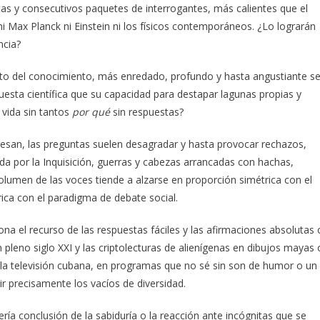
as y consecutivos paquetes de interrogantes, más calientes que el
i Max Planck ni Einstein ni los físicos contemporáneos. ¿Lo lograrán
ncia?
to del conocimiento, más enredado, profundo y hasta angustiante s
uesta científica que su capacidad para destapar lagunas propias y
 vida sin tantos
por qué
sin respuestas?
resan, las preguntas suelen desagradar y hasta provocar rechazos,
ida por la Inquisición, guerras y cabezas arrancadas con hachas,
l volumen de las voces tiende a alzarse en proporción simétrica con el
ca con el paradigma de debate social.
ona el recurso de las respuestas fáciles y las afirmaciones absolutas 
pleno siglo XXI y las criptolecturas de alienígenas en dibujos mayas 
 la televisión cubana, en programas que no sé sin son de humor o un
r precisamente los vacíos de diversidad.
ía conclusión de la sabiduría o la reacción ante incógnitas que se