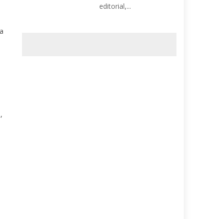
editorial,...
ya
,