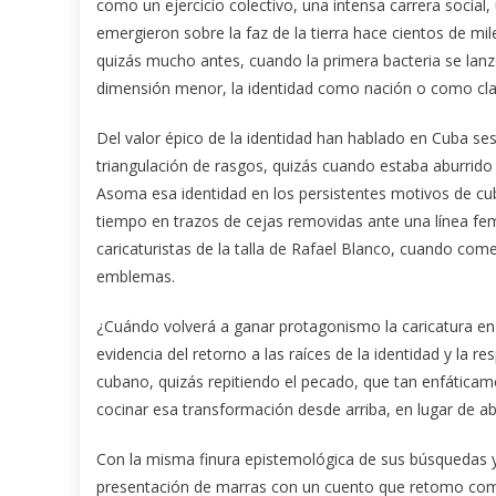
como un ejercicio colectivo, una intensa carrera soci
emergieron sobre la faz de la tierra hace cientos de mil
quizás mucho antes, cuando la primera bacteria se lanz
dimensión menor, la identidad como nación o como clas
Del valor épico de la identidad han hablado en Cuba se
triangulación de rasgos, quizás cuando estaba aburrido 
Asoma esa identidad en los persistentes motivos de cub
tiempo en trazos de cejas removidas ante una línea fem
caricaturistas de la talla de Rafael Blanco, cuando co
emblemas.
¿Cuándo volverá a ganar protagonismo la caricatura e
evidencia del retorno a las raíces de la identidad y la
cubano, quizás repitiendo el pecado, que tan enfátic
cocinar esa transformación desde arriba, en lugar de ab
Con la misma finura epistemológica de sus búsquedas y l
presentación de marras con un cuento que retomo como 