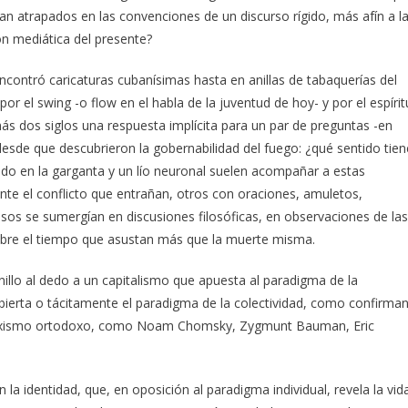
gan atrapados en las convenciones de un discurso rígido, más afín a l
ón mediática del presente?
encontró caricaturas cubanísimas hasta en anillas de tabaquerías del
or el swing -o flow en el habla de la juventud de hoy- y por el espírit
s dos siglos una respuesta implícita para un par de preguntas -en
esde que descubrieron la gobernabilidad del fuego: ¿qué sentido tien
do en la garganta y un lío neuronal suelen acompañar a estas
nte el conflicto que entrañan, otros con oraciones, amuletos,
nsos se sumergían en discusiones filosóficas, en observaciones de las
 sobre el tiempo que asustan más que la muerte misma.
 anillo al dedo a un capitalismo que apuesta al paradigma de la
 abierta o tácitamente el paradigma de la colectividad, como confirma
rxismo ortodoxo, como Noam Chomsky, Zygmunt Bauman, Eric
n la identidad, que, en oposición al paradigma individual, revela la vid