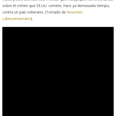
sobre el crimen que EE.UU. comete, hace ya demasiado tiempo,
contra un país soberano. (Tomado de
Resumen
Latinoamericano
).