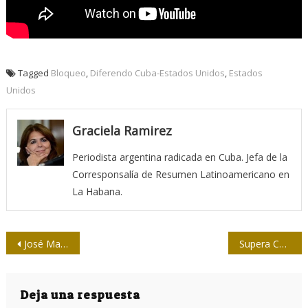
Tagged
Bloqueo
,
Diferendo Cuba-Estados Unidos
,
Estados
Unidos
Graciela Ramirez
Periodista argentina radicada en Cuba. Jefa de la
Corresponsalía de Resumen Latinoamericano en
La Habana.
Navegación
José Martí: misterio, realidad y deuda
Supera Cuba los 34 millones de dosis anti-COVID-19 administradas
de
entradas
Deja una respuesta