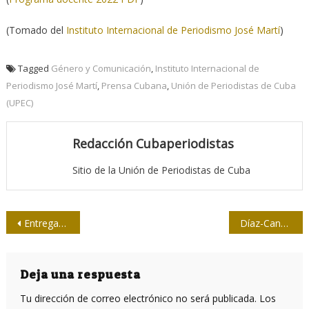
(Tomado del
Instituto Internacional de Periodismo José Martí
)
Tagged
Género y Comunicación
,
Instituto Internacional de
Periodismo José Martí
,
Prensa Cubana
,
Unión de Periodistas de Cuba
(UPEC)
Redacción Cubaperiodistas
Sitio de la Unión de Periodistas de Cuba
Navegación
Entregan premios del Segundo Festival Virtual de la Prensa a Solvisión
Díaz-Canel: Que la Upec cuente con la delegación del Equipo de Comunicación de la Presidencia
de
entradas
Deja una respuesta
Tu dirección de correo electrónico no será publicada.
Los