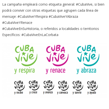
La campaña empleará como etiqueta general: #CubaVive, si bien
podrá convivir con otras etiquetas que agrupen cada línea de
mensaje: #CubaViveYRespira #CubaViveYAbraza
#CubaViveYRenace
#CubaViveEnSuHistoria, o referidos a localidades o territorios
Específicos: #CubaViveEnLaCorbata