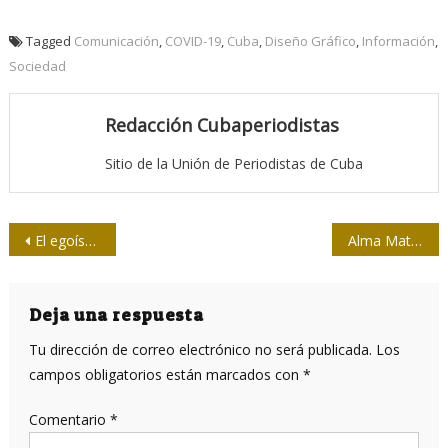
Tagged
Comunicación
,
COVID-19
,
Cuba
,
Diseño Gráfico
,
Información
,
Sociedad
Redacción Cubaperiodistas
Sitio de la Unión de Periodistas de Cuba
Navegación
El egoísmo no merece ese regalo
Alma Mater en el Segundo Festival de la Prensa
de
entradas
Deja una respuesta
Tu dirección de correo electrónico no será publicada.
Los
campos obligatorios están marcados con
*
Comentario
*