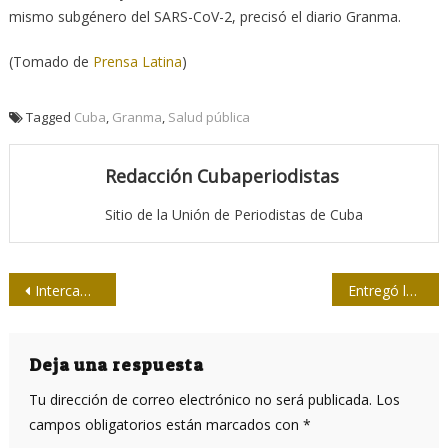
mismo subgénero del SARS-CoV-2, precisó el diario Granma.
(Tomado de
Prensa Latina
)
Tagged
Cuba
,
Granma
,
Salud pública
Redacción Cubaperiodistas
Sitio de la Unión de Periodistas de Cuba
Navegación
Intercambian jóvenes periodistas miembros de la Upec y la AHS
Entregó la Upec reconocimiento a Círculo Social Obrero Félix Elmusa
de
entradas
Deja una respuesta
Tu dirección de correo electrónico no será publicada.
Los
campos obligatorios están marcados con
*