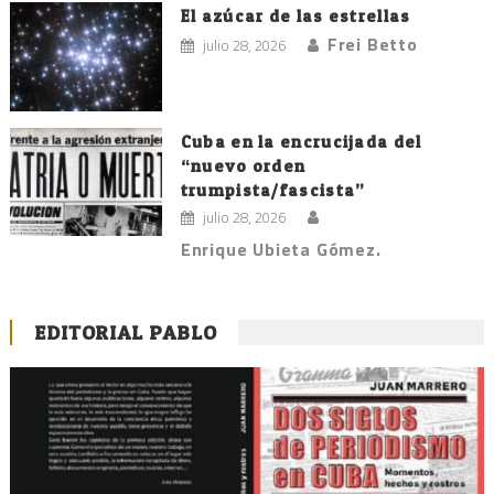
El azúcar de las estrellas
Frei Betto
julio 28, 2026
Cuba en la encrucijada del
“nuevo orden
trumpista/fascista”
julio 28, 2026
Enrique Ubieta Gómez.
EDITORIAL PABLO