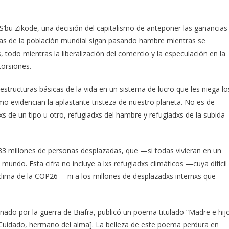
S’bu Zikode, una decisión del capitalismo de anteponer las ganancias
jas de la población mundial sigan pasando hambre mientras se
 todo mientras la liberalización del comercio y la especulación en la
torsiones.
structuras básicas de la vida en un sistema de lucro que les niega lo
smo evidencian la aplastante tristeza de nuestro planeta. No es de
s de un tipo u otro, refugiadxs del hambre y refugiadxs de la subida
 83 millones de personas desplazadas, que —si todas vivieran en un
undo. Esta cifra no incluye a lxs refugiadxs climáticos —cuya difícil
 clima de la COP26— ni a los millones de desplazadxs internxs que
nado por la guerra de Biafra, publicó un poema titulado “Madre e hij
 [Cuidado, hermano del alma]. La belleza de este poema perdura en