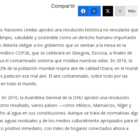
Compartir
Más
0
s Naciones Unidas aprobó una resolución histórica no vinculante qu
 limpio, saludable y sostenible como un derecho humano importante
 debería obligar a los gobiernos que se sientan a la mesa en la
imático COP26, que se celebrará en Glasgow, Escocia, a finales de
usa el contaminado sistema que moldea nuestras vidas. En 2016, la
2% de la población mundial respira aire de calidad tóxica; en el mund
os padecen ese mal aire. El aire contaminado, sobre todo por las
 en todo el mundo.
. En 2010, la Asamblea General de la ONU aprobó una resolución
Como resultado, varios países —como México, Marruecos, Níger y
o al agua en sus constituciones. Aunque se trata de normativas alg
as aguas residuales y de los medios culturalmente apropiados para el
to positivo inmediato, con miles de hogares conectados ahora a