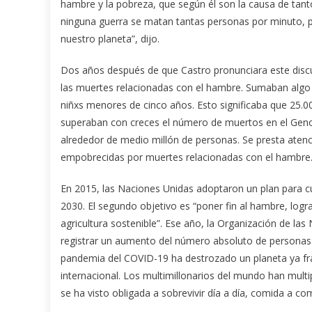
hambre y la pobreza, que según él son la causa de tant
ninguna guerra se matan tantas personas por minuto, p
nuestro planeta”, dijo.
Dos años después de que Castro pronunciara este discu
las muertes relacionadas con el hambre. Sumaban algo 
niñxs menores de cinco años. Esto significaba que 25.0
superaban con creces el número de muertos en el Geno
alrededor de medio millón de personas. Se presta ate
empobrecidas por muertes relacionadas con el hambre.
En 2015, las Naciones Unidas adoptaron un plan para c
2030. El segundo objetivo es “poner fin al hambre, logra
agricultura sostenible”. Ese año, la Organización de la
registrar un aumento del número absoluto de personas
pandemia del COVID-19 ha destrozado un planeta ya frági
internacional. Los multimillonarios del mundo han multi
se ha visto obligada a sobrevivir día a día, comida a co