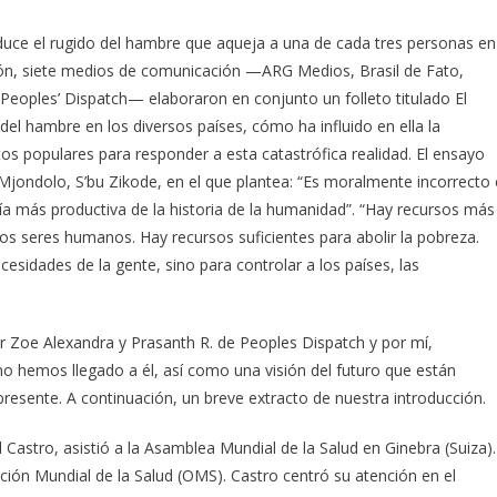
uce el rugido del hambre que aqueja a una de cada tres personas en
ción, siete medios de comunicación —ARG Medios, Brasil de Fato,
oples’ Dispatch— elaboraron en conjunto un folleto titulado El
el hambre en los diversos países, cómo ha influido en ella la
 populares para responder a esta catastrófica realidad. El ensayo
eMjondolo, S’bu Zikode, en el que plantea: “Es moralmente incorrecto 
a más productiva de la historia de la humanidad”. “Hay recursos más
 los seres humanos. Hay recursos suficientes para abolir la pobreza.
cesidades de la gente, sino para controlar a los países, las
or Zoe Alexandra y Prasanth R. de Peoples Dispatch y por mí,
o hemos llegado a él, así como una visión del futuro que están
resente. A continuación, un breve extracto de nuestra introducción.
Castro, asistió a la Asamblea Mundial de la Salud en Ginebra (Suiza).
ción Mundial de la Salud (OMS). Castro centró su atención en el