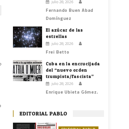
julio 28, 2026
Fernando Buen Abad
Domínguez
e
El azúcar de las
estrellas
julio 28, 2026
Frei Betto
o
Cuba en la encrucijada
del “nuevo orden
trumpista/fascista”
julio 28, 2026
Enrique Ubieta Gómez.
o
EDITORIAL PABLO