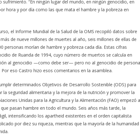
o sufrimiento. “En ningún lugar del mundo, en ningún genocidio, en
or hora y por día como las que mata el hambre y la pobreza en
rso, el Informe Mundial de la Salud de la OMS recopiló datos sobre
más de nueve millones de muertes al año, seis millones de ellas de
00 personas morían de hambre y pobreza cada día. Estas cifras
cidio de Ruanda de 1994, cuyo número de muertos se calcula en
nción al genocidio —como debe ser— pero no al genocidio de person
 Por eso Castro hizo esos comentarios en la asamblea.
umplir determinados Objetivos de Desarrollo Sostenible (ODS) para
r la seguridad alimentaria y la mejora de la nutrición y promover la
s Naciones Unidas para la Agricultura y la Alimentación (FAO) empezó 
 que pasan hambre en todo el mundo. Seis años más tarde, la
l, intensificando los apartheid existentes en el orden capitalista
plicado por diez su riqueza, mientras que la mayoría de la humanidad
mida.