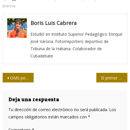
prensa
Boris Luis Cabrera
Estudió en Instituto Superior Pedagógico Enrique
José Varona. Fotorreportero deportivo de
Tribuna de la Habana. Colaborador de
Cubadebate
Navegación
OMS por inmunizar al 70 por ciento de la población mundial contra la Covid-19 en 2022
El primer poema de Guillén al Che
de
entradas
Deja una respuesta
Tu dirección de correo electrónico no será publicada.
Los
campos obligatorios están marcados con
*
Comentario
*