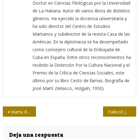
Doctor en Ciencias Filológicas por la Universidad
de La Habana. Autor de varios libros de distintos
géneros. Ha ejercido la docencia universitaria y
ha sido director del Centro de Estudios
Martianos y subdirector de la revista Casa de las
Américas. En la diplomacia se ha desempeñado
como consejero cultural de la Embajada de
Cuba en España. Entre otros reconocimientos ha
recibido la Distinción Por la Cultura Nacional y el
Premio de la Crítica de Ciencias Sociales, este
último por su libro Cesto de llamas. Biografía de
José Martí. (Velasco, Holguín, 1950).
Navegación
Marta Rojas en presente
Falleció Juan Antonio Borrego, director del multimedio Escambray
de
entradas
Deja una respuesta