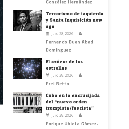
González Hernández
Terrorismo de izquierda
y Santa Inquisición new
age
julio 28, 2026
Fernando Buen Abad
Domínguez
El azúcar de las
estrellas
julio 28, 2026
Frei Betto
Cuba en la encrucijada
del “nuevo orden
trumpista/fascista”
julio 28, 2026
Enrique Ubieta Gómez.