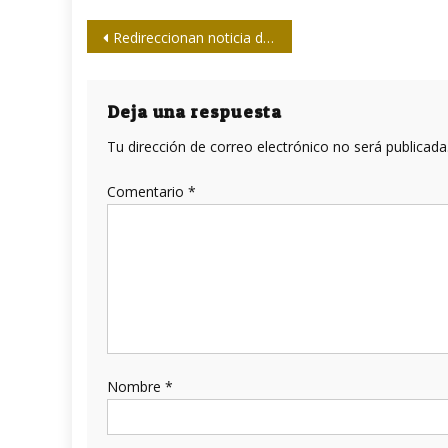
Navegación
Redireccionan noticia de Cuba en Resumen
de
entradas
Deja una respuesta
Tu dirección de correo electrónico no será publicada
Comentario
*
Nombre
*