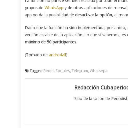
La función no parece ser bien recibida por todo el mund
grupos de
WhatsApp
y de otras aplicaciones de mensaje
app no da la posibilidad de
desactivar la opción
, al men
Dado que la función ha sido implementada, por ahora, 
versión estable de la aplicación. Lo que sí sabemos, e
máximo de 50 participantes
.
(Tomado de
andro4all
)
Tagged
Redes Sociales
,
Telegram
,
WhatsApp
Redacción Cubaperiod
Sitio de la Unión de Periodis