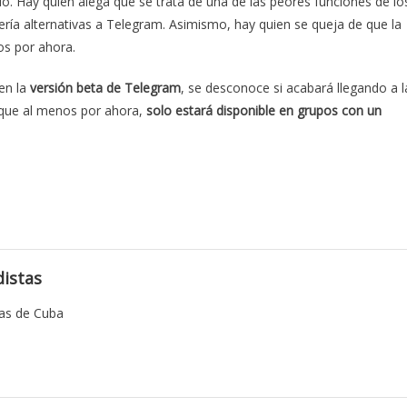
o. Hay quien alega que se trata de una de las peores funciones de lo
ría alternativas a Telegram. Asimismo, hay quien se queja de que la
os por ahora.
en la
versión beta de Telegram
, se desconoce si acabará llegando a l
s que al menos por ahora,
solo estará disponible en grupos con un
istas
tas de Cuba