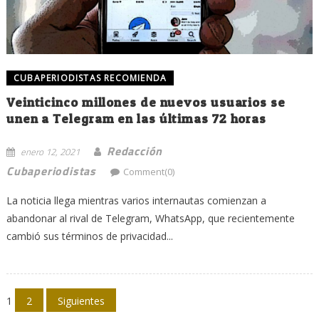
CUBAPERIODISTAS RECOMIENDA
Veinticinco millones de nuevos usuarios se
unen a Telegram en las últimas 72 horas
Redacción
enero 12, 2021
Cubaperiodistas
Comment(0)
La noticia llega mientras varios internautas comienzan a
abandonar al rival de Telegram, WhatsApp, que recientemente
cambió sus términos de privacidad...
Navegación
1
2
Siguientes