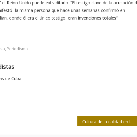
el Reino Unido puede extraditarlo. “El testigo clave de la acusación 
-manifestó- la misma persona que hace unas semanas confirmó en
ian, donde él era el único testigo, eran
invenciones totales
“.
nsa
,
Periodismo
istas
tas de Cuba
Cultura de la calidad en la televisión pública