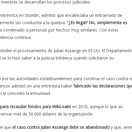
 mientras se desarrollan los procesos judiciales.
e entrevista en Stundin, admitió que encabezaba un entramado de
emente las conduciría a la quiebra.
“¿Es ilegal? No, simplemente es
 ha condenado a personas por hechos muy similares. Con estas
cidencia continua.
entender el procesamiento de Julian Assange en EE.UU. El Departamen
í se lo hizo saber a la Justicia británica cuando solicitaron su
 por las autoridades estadounidenses para construir el caso contra e
arson admitió en una entrevista haber
fabricado las declaraciones qu
BI le concedió la inmunidad.
 para recaudar fondos para WikiLeaks
en 2010, aunque lo que se
versar más de 50.000 dólares de la organización.
ene que
el caso contra Julian Assange debe se abandonado
y que, ante