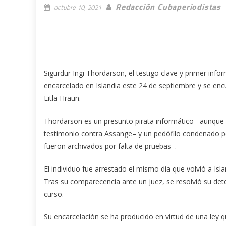
Redacción Cubaperiodistas
octubre 10, 2021
Sigurdur Ingi Thordarson, el testigo clave y primer info
encarcelado en Islandia este 24 de septiembre y se encu
Litla Hraun.
Thordarson es un presunto pirata informático –aunque 
testimonio contra Assange– y un pedófilo condenado 
fueron archivados por falta de pruebas–.
El individuo fue arrestado el mismo día que volvió a Isla
Tras su comparecencia ante un juez, se resolvió su dete
curso.
Su encarcelación se ha producido en virtud de una ley q