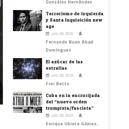
González Hernández
Terrorismo de izquierda
y Santa Inquisición new
age
julio 28, 2026
Fernando Buen Abad
Domínguez
El azúcar de las
estrellas
julio 28, 2026
Frei Betto
Cuba en la encrucijada
del “nuevo orden
trumpista/fascista”
julio 28, 2026
Enrique Ubieta Gómez.