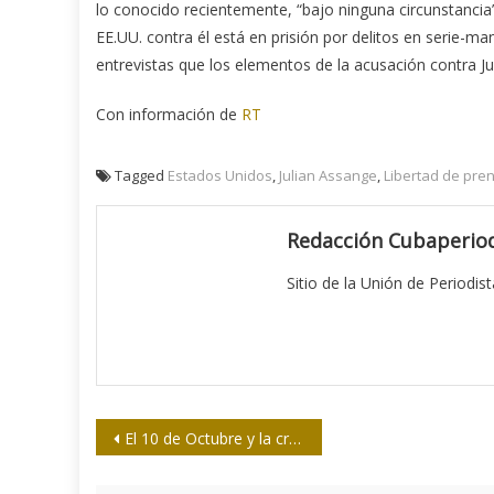
lo conocido recientemente, “bajo ninguna circunstancia” 
EE.UU. contra él está en prisión por delitos en serie
entrevistas que los elementos de la acusación contra Jul
Con información de
RT
Tagged
Estados Unidos
,
Julian Assange
,
Libertad de pre
Redacción Cubaperiod
Sitio de la Unión de Periodis
Navegación
El 10 de Octubre y la creación de varios medios de prensa en Cuba
de