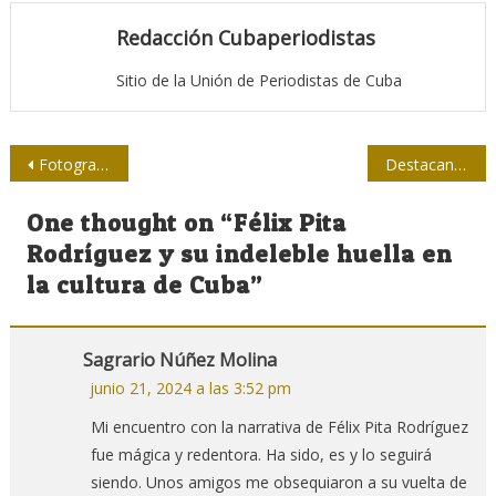
Redacción Cubaperiodistas
Sitio de la Unión de Periodistas de Cuba
Navegación
Fotografía de prensa, instantes decisivos de una época
Destacan en Estados Unidos vacunación masiva en Cuba contra la Covid-19
de
One thought on “
Félix Pita
entradas
Rodríguez y su indeleble huella en
la cultura de Cuba
”
Sagrario Núñez Molina
junio 21, 2024 a las 3:52 pm
Mi encuentro con la narrativa de Félix Pita Rodríguez
fue mágica y redentora. Ha sido, es y lo seguirá
siendo. Unos amigos me obsequiaron a su vuelta de