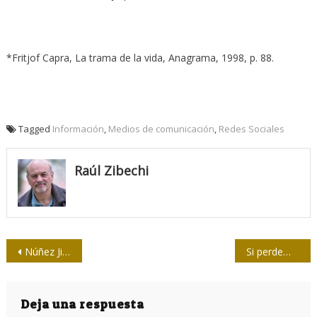
*Fritjof Capra, La trama de la vida, Anagrama, 1998, p. 88.
Tagged
Información
,
Medios de comunicación
,
Redes Sociales
Raúl Zibechi
Navegación
Núñez Jiménez: pasión, fidelidad y entrega
Si perdemos la ciencia, perdemos nuestra capacidad de convivir
de
entradas
Deja una respuesta