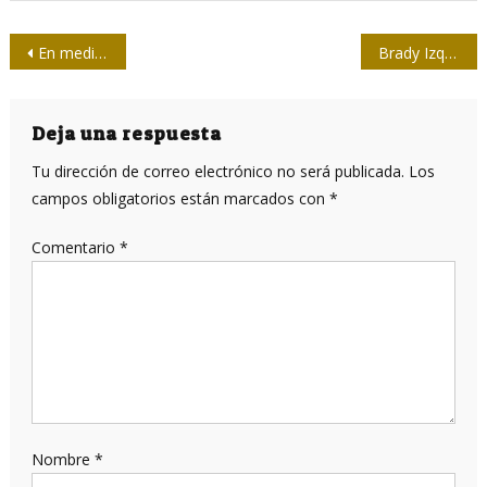
Navegación
En medio de las redes
Brady Izquierdo: Los medios no explotan al máximo la caricatura y la ilustración
de
entradas
Deja una respuesta
Tu dirección de correo electrónico no será publicada.
Los
campos obligatorios están marcados con
*
Comentario
*
Nombre
*