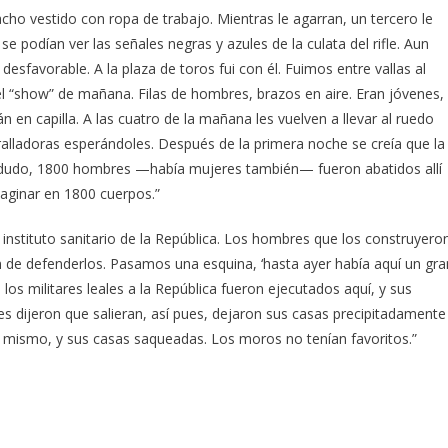
ho vestido con ropa de trabajo. Mientras le agarran, un tercero le
 podían ver las señales negras y azules de la culata del rifle. Aun
esfavorable. A la plaza de toros fui con él. Fuimos entre vallas al
 el “show” de mañana. Filas de hombres, brazos en aire. Eran jóvenes,
n capilla. A las cuatro de la mañana les vuelven a llevar al ruedo
etralladoras esperándoles. Después de la primera noche se creía que la
o dudo, 1800 hombres —había mujeres también— fueron abatidos allí
aginar en 1800 cuerpos.”
instituto sanitario de la República. Los hombres que los construyero
 de defenderlos. Pasamos una esquina, ‘hasta ayer había aquí un gra
los militares leales a la República fueron ejecutados aquí, y sus
s dijeron que salieran, así pues, dejaron sus casas precipitadamente
llí mismo, y sus casas saqueadas. Los moros no tenían favoritos.”
s