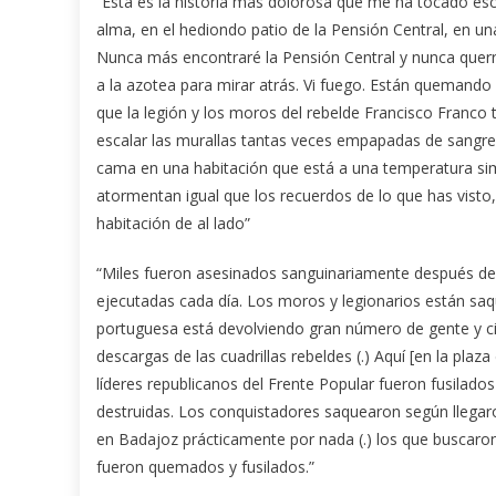
“Esta es la historia más dolorosa que me ha tocado esc
alma, en el hediondo patio de la Pensión Central, en un
Nunca más encontraré la Pensión Central y nunca querré
a la azotea para mirar atrás. Vi fuego. Están queman
que la legión y los moros del rebelde Francisco Franco
escalar las murallas tantas veces empapadas de sangre
cama en una habitación que está a una temperatura simi
atormentan igual que los recuerdos de lo que has visto,
habitación de al lado”
“Miles fueron asesinados sanguinariamente después de 
ejecutadas cada día. Los moros y legionarios están saqu
portuguesa está devolviendo gran número de gente y ci
descargas de las cuadrillas rebeldes (.) Aquí [en la plaz
líderes republicanos del Frente Popular fueron fusilado
destruidas. Los conquistadores saquearon según llegar
en Badajoz prácticamente por nada (.) los que buscaron
fueron quemados y fusilados.”