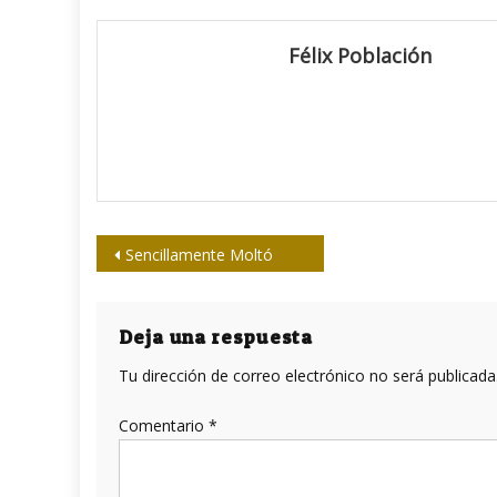
Félix Población
Navegación
Sencillamente Moltó
de
entradas
Deja una respuesta
Tu dirección de correo electrónico no será publicada
Comentario
*