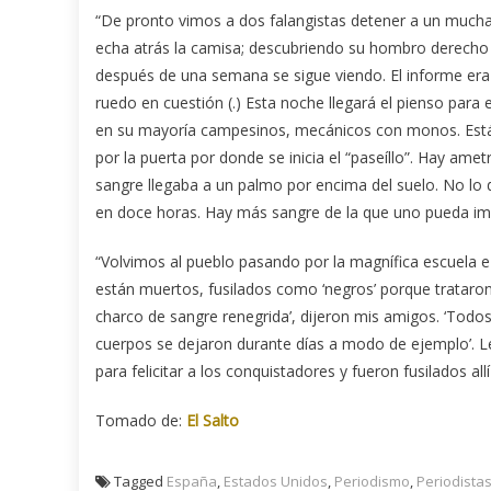
“De pronto vimos a dos falangistas detener a un muchac
echa atrás la camisa; descubriendo su hombro derecho se
después de una semana se sigue viendo. El informe era d
ruedo en cuestión (.) Esta noche llegará el pienso para
en su mayoría campesinos, mecánicos con monos. Están e
por la puerta por donde se inicia el “paseíllo”. Hay am
sangre llegaba a un palmo por encima del suelo. No l
en doce horas. Hay más sangre de la que uno pueda im
“Volvimos al pueblo pasando por la magnífica escuela e 
están muertos, fusilados como ‘negros’ porque trataron
charco de sangre renegrida’, dijeron mis amigos. ‘Todos 
cuerpos se dejaron durante días a modo de ejemplo’. Le
para felicitar a los conquistadores y fueron fusilados a
Tomado de:
El Salto
Tagged
España
,
Estados Unidos
,
Periodismo
,
Periodista