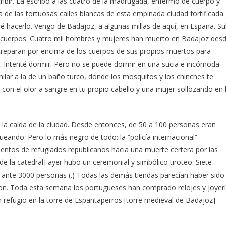
ribir. La escribo a las cuatro de la madrugada, enfermo de cuerpo y
a de las tortuosas calles blancas de esta empinada ciudad fortificada.
 hacerlo. Vengo de Badajoz, a algunas millas de aquí, en España. Su
do cuerpos. Cuatro mil hombres y mujeres han muerto en Badajoz des
 treparan por encima de los cuerpos de sus propios muertos para
. Intenté dormir. Pero no se puede dormir en una sucia e incómoda
lar a la de un baño turco, donde los mosquitos y los chinches te
 con el olor a sangre en tu propio cabello y una mujer sollozando en 
la caída de la ciudad. Desde entonces, de 50 a 100 personas eran
eando. Pero lo más negro de todo: la “policía internacional”
entos de refugiados republicanos hacia una muerte certera por las
a de la catedral] ayer hubo un ceremonial y simbólico tiroteo. Siete
s ante 3000 personas (.) Todas las demás tiendas parecían haber sido
on. Toda esta semana los portugueses han comprado relojes y joyer
 refugio en la torre de Espantaperros [torre medieval de Badajoz]