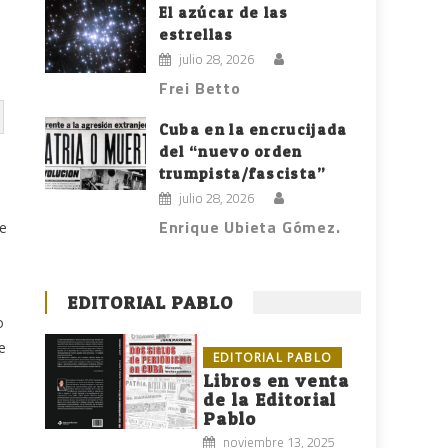
El azúcar de las
estrellas
julio 28, 2026
Frei Betto
Cuba en la encrucijada
del “nuevo orden
trumpista/fascista”
julio 28, 2026
Enrique Ubieta Gómez.
de
EDITORIAL PABLO
o
e
EDITORIAL PABLO
Libros en venta
de la Editorial
Pablo
noviembre 13, 2025