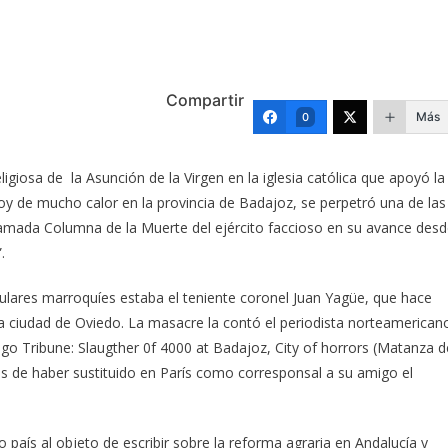
Compartir
Más
0
ligiosa de la Asunción de la Virgen en la iglesia católica que apoyó la
oy de mucho calor en la provincia de Badajoz, se perpetró una de las
llamada Columna de la Muerte del ejército faccioso en su avance des
.
ulares marroquíes estaba el teniente coronel Juan Yagüe, que hace
a ciudad de Oviedo. La masacre la contó el periodista norteamerican
cago Tribune: Slaugther 0f 4000 at Badajoz, City of horrors (Matanza d
s de haber sustituido en París como corresponsal a su amigo el
país al objeto de escribir sobre la reforma agraria en Andalucía y