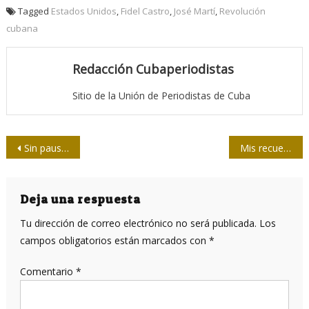
Tagged
Estados Unidos
,
Fidel Castro
,
José Martí
,
Revolución
cubana
Redacción Cubaperiodistas
Sitio de la Unión de Periodistas de Cuba
Navegación
Sin pausas proyectos antiCovid-19 del Instituto Finlay de Cuba
Mis recuerdos de Fidel
de
entradas
Deja una respuesta
Tu dirección de correo electrónico no será publicada.
Los
campos obligatorios están marcados con
*
Comentario
*