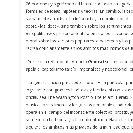
26 nociones y significados diferentes de esta categoría
formales de ideas, hipótesis y teorías. En cambio, la t
sumamente atractivo. La influencia y la dominación de l
sobre «las ideas», sino también sobre los sentimientos
«no políticas» y presuntamente ajenas a los discursos p
moral sobre los sectores populares subalternos y los p
recrea cotidianamente en los ámbitos más íntimos de la
“Por eso la reflexión de Antonio Gramsci se torna tan 
apela el capitalismo tardío, imperialista y neocolonial, e
“La generalización para todo el orbe, y en particular pa
logra solo con grandes hipótesis y teorías, ni con sist
oficial, sea The Washington Post o The Miami Herald. Se
música, la vestimenta y los gustos personales, inducid
opera en el campo del inconsciente colectivo, prostitu
sometido a la disputa y a la confrontación! Hasta las fa
siquiera los ámbitos más privados de la intimidad que, 