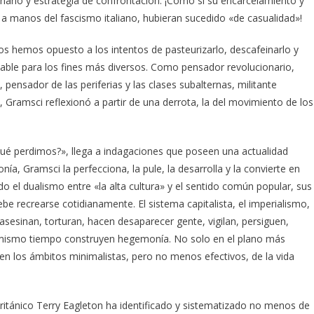
onario y estrategia de confrontación. ¡Como si su encarcelamiento y
 a manos del fascismo italiano, hubieran sucedido «de casualidad»!
s hemos opuesto a los intentos de pasteurizarlo, descafeinarlo y
table para los fines más diversos. Como pensador revolucionario,
 pensador de las periferias y las clases subalternas, militante
 Gramsci reflexionó a partir de una derrota, la del movimiento de los
 qué perdimos?», llega a indagaciones que poseen una actualidad
ía, Gramsci la perfecciona, la pule, la desarrolla y la convierte en
 el dualismo entre «la alta cultura» y el sentido común popular, sus
e recrearse cotidianamente. El sistema capitalista, el imperialismo,
asesinan, torturan, hacen desaparecer gente, vigilan, persiguen,
Al mismo tiempo construyen hegemonía. No solo en el plano más
en los ámbitos minimalistas, pero no menos efectivos, de la vida
británico Terry Eagleton ha identificado y sistematizado no menos de