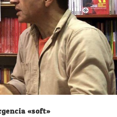
rgencia «soft»