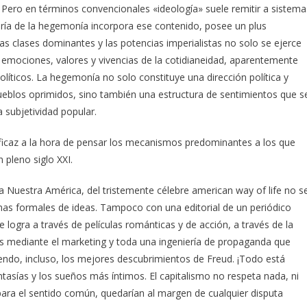
. Pero en términos convencionales «ideología» suele remitir a sistema
eoría de la hegemonía incorpora ese contenido, posee un plus
as clases dominantes y las potencias imperialistas no solo se ejerce
, emociones, valores y vivencias de la cotidianeidad, aparentemente
olíticos. La hegemonía no solo constituye una dirección política y
ueblos oprimidos, sino también una estructura de sentimientos que s
 subjetividad popular.
eficaz a la hora de pensar los mecanismos predominantes a los que
n pleno siglo XXI.
ra Nuestra América, del tristemente célebre american way of life no s
emas formales de ideas. Tampoco con una editorial de un periódico
 logra a través de películas románticas y de acción, a través de la
os mediante el marketing y toda una ingeniería de propaganda que
yendo, incluso, los mejores descubrimientos de Freud. ¡Todo está
ntasías y los sueños más íntimos. El capitalismo no respeta nada, ni
para el sentido común, quedarían al margen de cualquier disputa