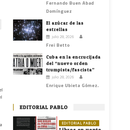
Fernando Buen Abad
Domínguez
El azúcar de las
estrellas
julio 28, 2026
Frei Betto
Cuba en la encrucijada
del “nuevo orden
trumpista/fascista”
julio 28, 2026
Enrique Ubieta Gómez.
el
el
EDITORIAL PABLO
EDITORIAL PABLO
la
Libros en venta