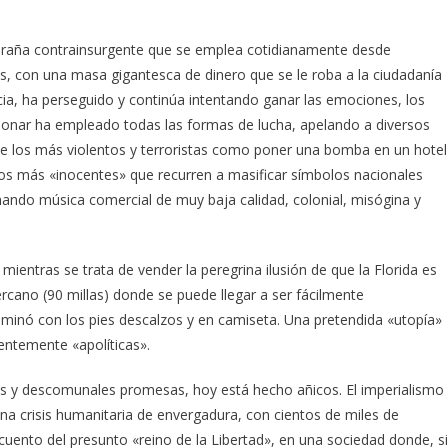
elaraña contrainsurgente que se emplea cotidianamente desde
os, con una masa gigantesca de dinero que se le roba a la ciudadanía
ia, ha perseguido y continúa intentando ganar las emociones, los
cionar ha empleado todas las formas de lucha, apelando a diversos
e los más violentos y terroristas como poner una bomba en un hotel
ta los más «inocentes» que recurren a masificar símbolos nacionales
ndo música comercial de muy baja calidad, colonial, misógina y
mientras se trata de vender la peregrina ilusión de que la Florida es
rcano (90 millas) donde se puede llegar a ser fácilmente
ominó con los pies descalzos y en camiseta. Una pretendida «utopía»
entemente «apolíticas».
es y descomunales promesas, hoy está hecho añicos. El imperialismo
na crisis humanitaria de envergadura, con cientos de miles de
cuento del presunto «reino de la Libertad», en una sociedad donde, s