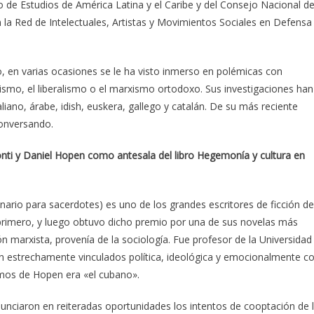
to de Estudios de América Latina y el Caribe y del Consejo Nacional d
en la Red de Intelectuales, Artistas y Movimientos Sociales en Defensa
 en varias ocasiones se le ha visto inmerso en polémicas con
smo, el liberalismo o el marxismo ortodoxo. Sus investigaciones han
aliano, árabe, idish, euskera, gallego y catalán. De su más reciente
conversando.
ti y Daniel Hopen como antesala del libro Hegemonía y cultura en
nario para sacerdotes) es uno de los grandes escritores de ficción de
 primero, y luego obtuvo dicho premio por una de sus novelas más
 marxista, provenía de la sociología. Fue profesor de la Universidad
n estrechamente vinculados política, ideológica y emocionalmente c
imos de Hopen era «el cubano».
unciaron en reiteradas oportunidades los intentos de cooptación de 