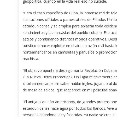
geopolítica, cuando en la vida real eso no sucede.
“Para el caso específico de Cuba, la inmensa red de t
instituciones oficiales o paraestatales de Estados Unid
estadounidense y se emplea para aplastar toda disidenc
sentimientos y las fantasías del pueblo cubano. Ese ac
estilos y combinando distintos modos operativos. Desd
turístico o hacer explotar en el aire un avión civil has
norteamericanos en camisetas y pañuelos o promociona
machista.
“El objetivo apunta a deslegitimar la Revolución Cubana 
«La Nueva Tierra Prometida». Un lugar relativamente ce
«norteamericano» sin saber hablar inglés, jugando al d
de mesa de saldos, que reaparece en mil películas apar
“El antiguo «sueño americano», de grandes pretension
estadounidense hace agua por todos los flancos. Vive u
personas abandonadas y fallecidas. Ya nadie se cree el 