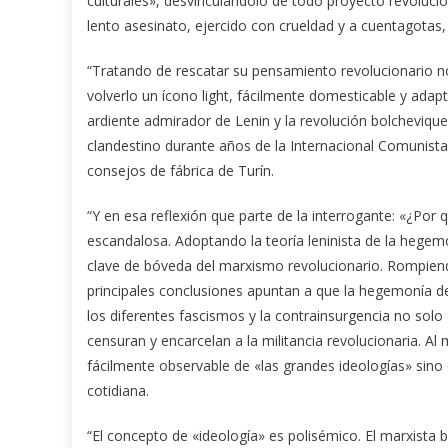
culturales», desvinculándolo de todo proyecto revoluci
lento asesinato, ejercido con crueldad y a cuentagotas,
“Tratando de rescatar su pensamiento revolucionario no
volverlo un ícono light, fácilmente domesticable y adap
ardiente admirador de Lenin y la revolución bolchevique,
clandestino durante años de la Internacional Comunista,
consejos de fábrica de Turín.
“Y en esa reflexión que parte de la interrogante: «¿Por
escandalosa. Adoptando la teoría leninista de la hegemon
clave de bóveda del marxismo revolucionario. Rompiendo
principales conclusiones apuntan a que la hegemonía deb
los diferentes fascismos y la contrainsurgencia no solo 
censuran y encarcelan a la militancia revolucionaria. 
fácilmente observable de «las grandes ideologías» sino 
cotidiana.
“El concepto de «ideología» es polisémico. El marxista 