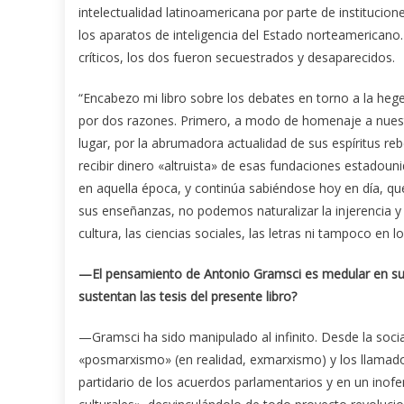
intelectualidad latinoamericana por parte de instituci
los aparatos de inteligencia del Estado norteamericano. 
críticos, los dos fueron secuestrados y desaparecidos.
“Encabezo mi libro sobre los debates en torno a la heg
por dos razones. Primero, a modo de homenaje a nues
lugar, por la abrumadora actualidad de sus espíritus r
recibir dinero «altruista» de esas fundaciones estadou
en aquella época, y continúa sabiéndose hoy en día, que
sus enseñanzas, no podemos naturalizar la injerencia y e
cultura, las ciencias sociales, las letras ni tampoco en 
—El pensamiento de Antonio Gramsci es medular en sus 
sustentan las tesis del presente libro?
—Gramsci ha sido manipulado al infinito. Desde la soci
«posmarxismo» (en realidad, exmarxismo) y los llamados
partidario de los acuerdos parlamentarios y en un ino