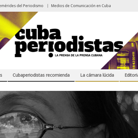
emérides del Periodismo
Medios de Comunicación en Cuba
s
Cubaperiodistas recomienda
La cámara lúcida
Editori