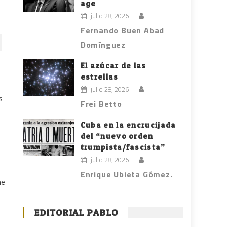
age
julio 28, 2026
Fernando Buen Abad
Domínguez
El azúcar de las
estrellas
julio 28, 2026
s
Frei Betto
Cuba en la encrucijada
del “nuevo orden
trumpista/fascista”
julio 28, 2026
Enrique Ubieta Gómez.
me
EDITORIAL PABLO