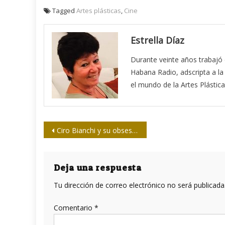
Tagged
Artes plásticas
,
Cine
Estrella Díaz
Durante veinte años trabajó
Habana Radio, adscripta a la 
el mundo de la Artes Plástica
Navegación
Ciro Bianchi y su obsesión por La Habana
de
entradas
Deja una respuesta
Tu dirección de correo electrónico no será publicada
Comentario
*