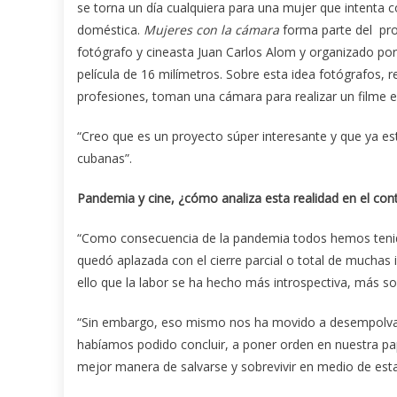
se torna un día cualquiera para una mujer que intenta co
doméstica.
Mujeres con la cámara
forma parte del pro
fotógrafo y cineasta Juan Carlos Alom y organizado por
película de 16 milímetros. Sobre esta idea fotógrafos, r
profesiones, toman una cámara para realizar un filme e
“Creo que es un proyecto súper interesante y que ya es
cubanas”.
Pandemia y cine, ¿cómo analiza esta realidad en el co
“Como consecuencia de la pandemia todos hemos tenido
quedó aplazada con el cierre parcial o total de muchas in
ello que la labor se ha hecho más introspectiva, más soli
“Sin embargo, eso mismo nos ha movido a desempolvar 
habíamos podido concluir, a poner orden en nuestra pap
mejor manera de salvarse y sobrevivir en medio de esta