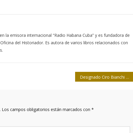
 en la emisora internacional “Radio Habana Cuba” y es fundadora de
Oficina del Historiador. Es autora de varios libros relacionados con
s.
Designado Ciro Bianchi para el jurado del Premio Miguel de Cervantes 2021
.
Los campos obligatorios están marcados con
*