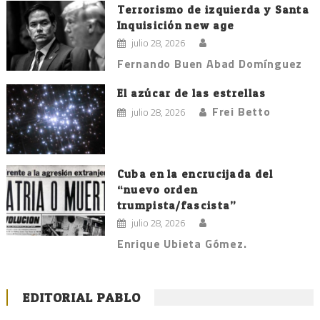
Terrorismo de izquierda y Santa
Inquisición new age
julio 28, 2026
Fernando Buen Abad Domínguez
El azúcar de las estrellas
Frei Betto
julio 28, 2026
Cuba en la encrucijada del
“nuevo orden
trumpista/fascista”
julio 28, 2026
Enrique Ubieta Gómez.
EDITORIAL PABLO