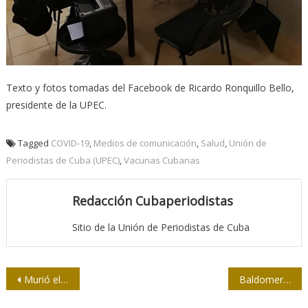
Texto y fotos tomadas del Facebook de Ricardo Ronquillo Bello,
presidente de la UPEC.
Tagged
COVID-19
,
Medios de comunicación
,
Salud
,
Unión de
Periodistas de Cuba (UPEC)
,
Vacunas Cubanas
Redacción Cubaperiodistas
Sitio de la Unión de Periodistas de Cuba
Navegación
Murió el periodista de Prensa Latina Manuel Vaillant
Baldomero Álvarez Ríos, ejemplo a recordar
de