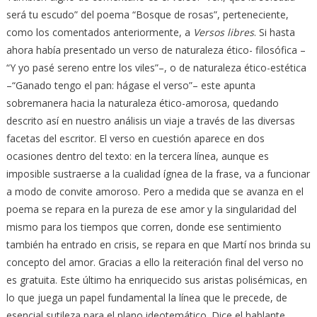
será tu escudo” del poema “Bosque de rosas”, perteneciente,
como los comentados anteriormente, a
Versos libres
. Si hasta
ahora había presentado un verso de naturaleza ético- filosófica –
“Y yo pasé sereno entre los viles”–, o de naturaleza ético-estética
–“Ganado tengo el pan: hágase el verso”– este apunta
sobremanera hacia la naturaleza ético-amorosa, quedando
descrito así en nuestro análisis un viaje a través de las diversas
facetas del escritor. El verso en cuestión aparece en dos
ocasiones dentro del texto: en la tercera línea, aunque es
imposible sustraerse a la cualidad ígnea de la frase, va a funcionar
a modo de convite amoroso. Pero a medida que se avanza en el
poema se repara en la pureza de ese amor y la singularidad del
mismo para los tiempos que corren, donde ese sentimiento
también ha entrado en crisis, se repara en que Martí nos brinda su
concepto del amor. Gracias a ello la reiteración final del verso no
es gratuita. Este último ha enriquecido sus aristas polisémicas, en
lo que juega un papel fundamental la línea que le precede, de
esencial sutileza para el plano ideotemático. Dice el hablante