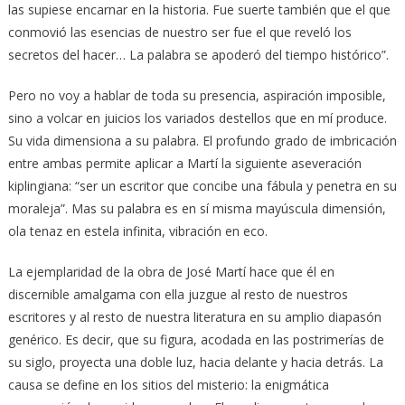
las supiese encarnar en la historia. Fue suerte también que el que
conmovió las esencias de nuestro ser fue el que reveló los
secretos del hacer… La palabra se apoderó del tiempo histórico”.
Pero no voy a hablar de toda su presencia, aspiración imposible,
sino a volcar en juicios los variados destellos que en mí produce.
Su vida dimensiona a su palabra. El profundo grado de imbricación
entre ambas permite aplicar a Martí la siguiente aseveración
kiplingiana: “ser un escritor que concibe una fábula y penetra en su
moraleja”. Mas su palabra es en sí misma mayúscula dimensión,
ola tenaz en estela infinita, vibración en eco.
La ejemplaridad de la obra de José Martí hace que él en
discernible amalgama con ella juzgue al resto de nuestros
escritores y al resto de nuestra literatura en su amplio diapasón
genérico. Es decir, que su figura, acodada en las postrimerías de
su siglo, proyecta una doble luz, hacia delante y hacia detrás. La
causa se define en los sitios del misterio: la enigmática