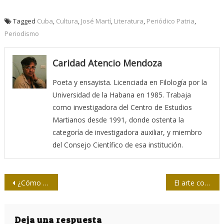
Tagged
Cuba
,
Cultura
,
José Martí
,
Literatura
,
Periódico Patria
,
Periodismo
Caridad Atencio Mendoza
Poeta y ensayista. Licenciada en Filología por la
Universidad de la Habana en 1985. Trabaja
como investigadora del Centro de Estudios
Martianos desde 1991, donde ostenta la
categoría de investigadora auxiliar, y miembro
del Consejo Científico de esa institución.
Navegación
¿Cómo comunicar la vida y obra de José Martí?
El arte como vía para llegar a José Martí
de
entradas
Deja una respuesta