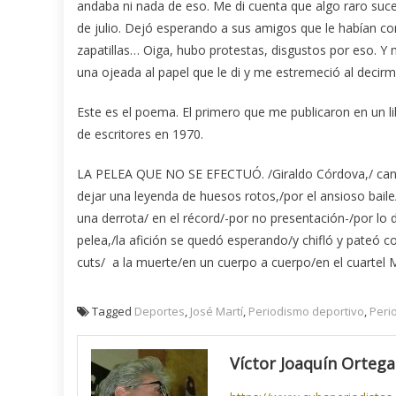
andaba ni nada de eso. Me di cuenta que algo raro suc
de julio. Dejó esperando a sus amigos que le habían c
zapatillas… Oiga, hubo protestas, disgustos por eso. Y
una ojeada al papel que le di y me estremeció al decirm
Este es el poema. El primero que me publicaron en un l
de escritores en 1970.
LA PELEA QUE NO SE EFECTUÓ. /Giraldo Córdova,/ candi
dejar una leyenda de huesos rotos,/por el ansioso bail
una derrota/ en el récord/-por no presentación-/por lo d
pelea,/la afición se quedó esperando/y chifló y pateó c
cuts/ a la muerte/en un cuerpo a cuerpo/en el cuartel
Tagged
Deportes
,
José Martí
,
Periodismo deportivo
,
Peri
Víctor Joaquín Ortega