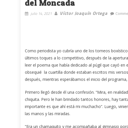
del Moncada
Víctor Joaquín Ortega
julio 14, 2021
Commen
Como periodista yo cubría uno de los torneos boxísticos
últimos toques a lo competitivo, después de la apertura 
leer el poema que había dedicado al púgil que cayó en e
obsequié la cuartilla donde estaban escritos mis verso
después, mientras esperábamos el inicio del programa, 
Primero llegó desde él una confesión. “Mira, en realidad
chiquita. Pero le han brindado tantos honores, hay tant
importante es que ahí está mi muchacho”. Luego, vinier
las manos y las miradas.
“Era un chamaquito y me acompañaba al gimnasio por