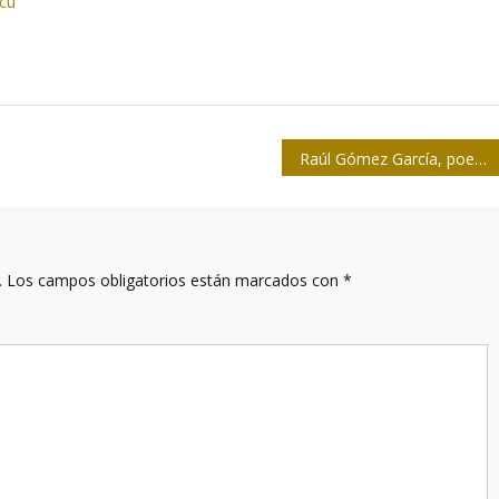
.cu
Raúl Gómez García, poesía y prosa por la humanidad
.
Los campos obligatorios están marcados con
*