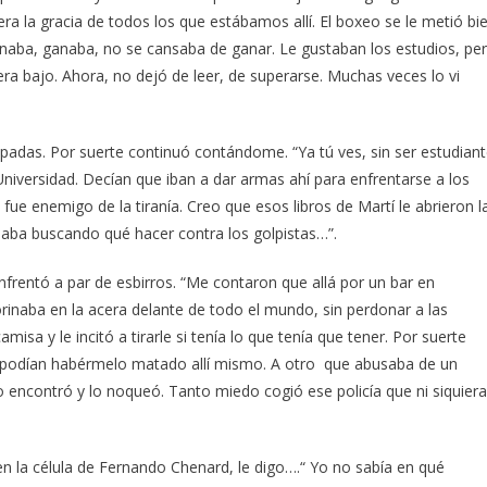
era la gracia de todos los que estábamos allí. El boxeo se le metió bi
anaba, ganaba, no se cansaba de ganar. Le gustaban los estudios, pe
era bajo. Ahora, no dejó de leer, de superarse. Muchas veces lo vi
padas. Por suerte continuó contándome. “Ya tú ves, sin ser estudian
niversidad. Decían que iban a dar armas ahí para enfrentarse a los
fue enemigo de la tiranía. Creo que esos libros de Martí le abrieron l
aba buscando qué hacer contra los golpistas…”.
frentó a par de esbirros. “Me contaron que allá por un bar en
rinaba en la acera delante de todo el mundo, sin perdonar a las
camisa y le incitó a tirarle si tenía lo que tenía que tener. Por suerte
Pero podían habérmelo matado allí mismo. A otro que abusaba de un
lo encontró y lo noqueó. Tanto miedo cogió ese policía que ni siquiera
n la célula de Fernando Chenard, le digo….“ Yo no sabía en qué