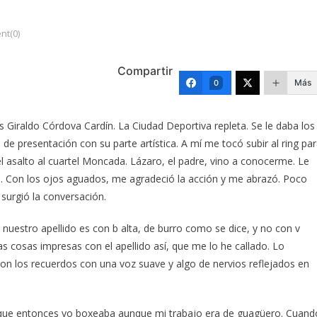
t(0)
Compartir
Más
0
 Giraldo Córdova Cardín. La Ciudad Deportiva repleta. Se le daba los
de presentación con su parte artística. A mí me tocó subir al ring pa
l asalto al cuartel Moncada. Lázaro, el padre, vino a conocerme. Le
s. Con los ojos aguados, me agradeció la acción y me abrazó. Poco
surgió la conversación.
 nuestro apellido es con b alta, de burro como se dice, y no con v
as cosas impresas con el apellido así, que me lo he callado. Lo
on los recuerdos con una voz suave y algo de nervios reflejados en
que entonces yo boxeaba aunque mi trabajo era de guagüero. Cuand