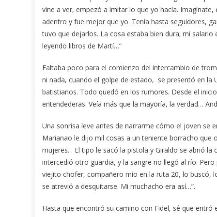
vine a ver, empezó a imitar lo que yo hacía. Imagínate, 
adentro y fue mejor que yo. Tenía hasta seguidores, g
tuvo que dejarlos. La cosa estaba bien dura; mi salario 
leyendo libros de Martí…”
Faltaba poco para el comienzo del intercambio de trom
ni nada, cuando el golpe de estado, se presentó en la U
batistianos. Todo quedó en los rumores. Desde el inicio 
entendederas. Veía más que la mayoría, la verdad… And
Una sonrisa leve antes de narrarme cómo el joven se en
Marianao le dijo mil cosas a un teniente borracho que o
mujeres. . El tipo le sacó la pistola y Giraldo se abrió la 
intercedió otro guardia, y la sangre no llegó al río. 
viejito chofer, compañero mío en la ruta 20, lo buscó, 
se atrevió a desquitarse. Mi muchacho era así…”.
Hasta que encontró su camino con Fidel, sé que entró e