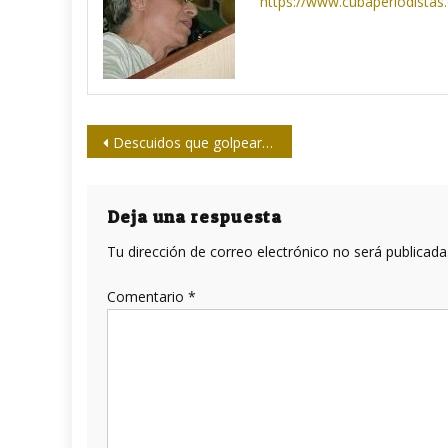
https://www.cubaperiodistas
Navegación
Descuidos que golpearon el olimpismo, ¿dónde no…?
de
entradas
Deja una respuesta
Tu dirección de correo electrónico no será publicada
Comentario
*