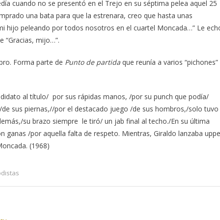
edía cuando no se presentó en el Trejo en su séptima pelea aquel 25
omprado una bata para que la estrenara, creo que hasta unas
 mi hijo peleando por todos nosotros en el cuartel Moncada…” Le ech
e “Gracias, mijo…”.
ibro. Forma parte de
Punto de partida
que reunía a varios “pichones”
dato al título/ por sus rápidas manos, /por su punch que podía/
e/de sus piernas,//por el destacado juego /de sus hombros,/solo tuvo
emás,/su brazo siempre le tiró/ un jab final al techo./En su última
on ganas /por aquella falta de respeto. Mientras, Giraldo lanzaba uppe
 Moncada. (1968)
odistas