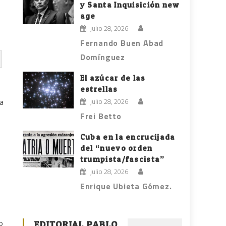
y Santa Inquisición new
age
julio 28, 2026
Fernando Buen Abad
Domínguez
El azúcar de las
estrellas
julio 28, 2026
ra
Frei Betto
Cuba en la encrucijada
del “nuevo orden
trumpista/fascista”
julio 28, 2026
Enrique Ubieta Gómez.
o
EDITORIAL PABLO